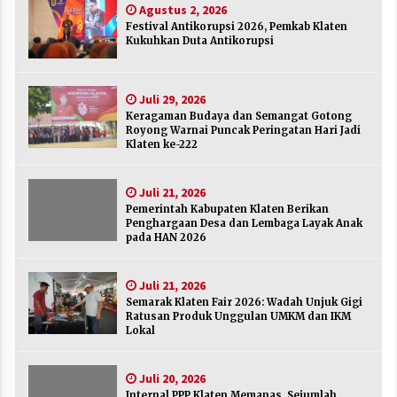
Agustus 2, 2026
Agustus 2, 2026
Festival Antikorupsi 2026, Pemkab Klaten
Kukuhkan Duta Antikorupsi
Keragaman Budaya dan Semangat Gotong
Royong Warnai Puncak Peringatan Hari Jadi
Klaten ke-222
Juli 29, 2026
Juli 29, 2026
Keragaman Budaya dan Semangat Gotong
Royong Warnai Puncak Peringatan Hari Jadi
Pemerintah Kabupaten Klaten Berikan
Klaten ke-222
Penghargaan Desa dan Lembaga Layak Anak
pada HAN 2026
Juli 21, 2026
Juli 21, 2026
Pemerintah Kabupaten Klaten Berikan
Semarak Klaten Fair 2026: Wadah Unjuk Gigi
Penghargaan Desa dan Lembaga Layak Anak
Ratusan Produk Unggulan UMKM dan IKM
pada HAN 2026
Lokal
Juli 21, 2026
Juli 21, 2026
Semarak Klaten Fair 2026: Wadah Unjuk Gigi
Internal PPP Klaten Memanas, Sejumlah Ketua
Ratusan Produk Unggulan UMKM dan IKM
PAC Nyatakan Mundur Massal
Lokal
Juli 20, 2026
Juli 20, 2026
Merayakan Sekolah sebagai Rumah Kedua
Internal PPP Klaten Memanas, Sejumlah