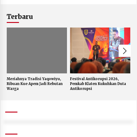
Terbaru
Meriahnya Tradisi Yaqowiyu,
Festival Antikorupsi 2026,
K
Ribuan Kue Apem Jadi Rebutan
Pemkab Klaten Kukuhkan Duta
S
Warga
Antikorupsi
W
J