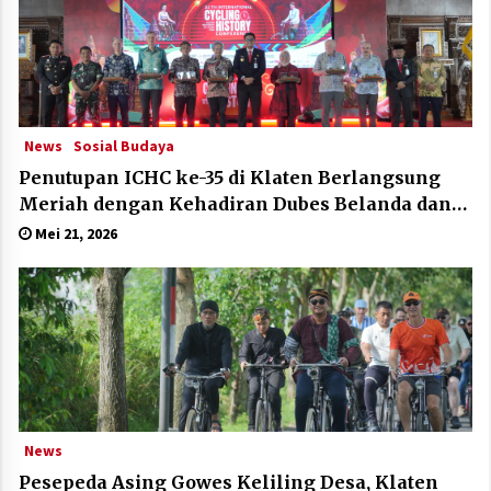
News
Sosial Budaya
Penutupan ICHC ke-35 di Klaten Berlangsung
Meriah dengan Kehadiran Dubes Belanda dan
Jerman
Mei 21, 2026
News
Pesepeda Asing Gowes Keliling Desa, Klaten