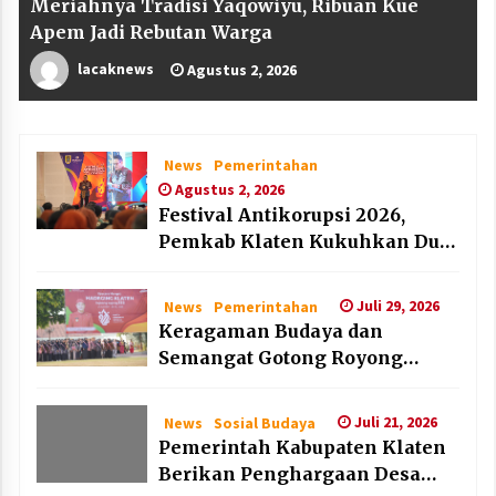
Meriahnya Tradisi Yaqowiyu, Ribuan Kue
Apem Jadi Rebutan Warga
lacaknews
Agustus 2, 2026
News
Pemerintahan
Agustus 2, 2026
Festival Antikorupsi 2026,
Pemkab Klaten Kukuhkan Duta
Antikorupsi
Juli 29, 2026
News
Pemerintahan
Keragaman Budaya dan
Semangat Gotong Royong
Warnai Puncak Peringatan Hari
Jadi Klaten ke-222
Juli 21, 2026
News
Sosial Budaya
Pemerintah Kabupaten Klaten
Berikan Penghargaan Desa