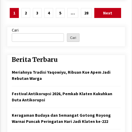
Paginasi
1
2
3
4
5
…
28
Next
pos
Cari
Cari
Berita Terbaru
Meriahnya Tradisi Yaqowiyu, Ribuan Kue Apem Jadi
Rebutan Warga
Festival Antikorupsi 2026, Pemkab Klaten Kukuhkan
Duta Antikorupsi
Keragaman Budaya dan Semangat Gotong Royong
Warnai Puncak Peringatan Hari Jadi Klaten ke-222