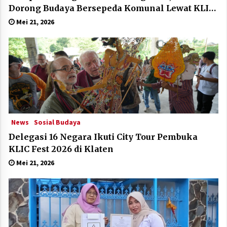
Dorong Budaya Bersepeda Komunal Lewat KLIC
Fest 2026
Mei 21, 2026
News
Sosial Budaya
Delegasi 16 Negara Ikuti City Tour Pembuka
KLIC Fest 2026 di Klaten
Mei 21, 2026