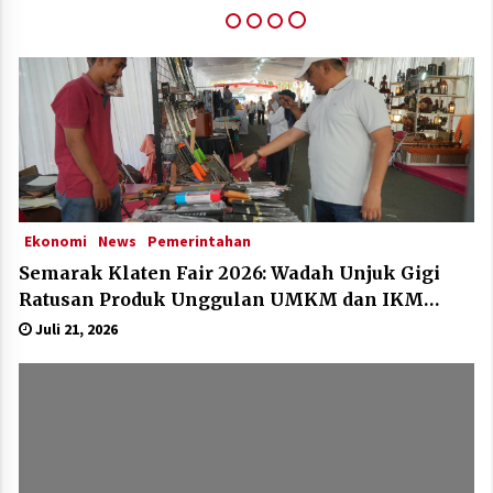
Klaten Dinobatkan Kabupten Sangat Inovatif Di
IGA Award 2025
Desember 11, 2025
Ekonomi
News
Pemerintahan
Semarak Klaten Fair 2026: Wadah Unjuk Gigi
Ratusan Produk Unggulan UMKM dan IKM
Lokal
Juli 21, 2026