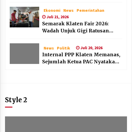
dan Lembaga Layak Anak pada
HAN 2026
Ekonomi
News
Pemerintahan
Juli 21, 2026
Semarak Klaten Fair 2026:
Wadah Unjuk Gigi Ratusan
Produk Unggulan UMKM dan
IKM Lokal
Juli 20, 2026
News
Politik
Internal PPP Klaten Memanas,
Sejumlah Ketua PAC Nyatakan
Mundur Massal
Style 2