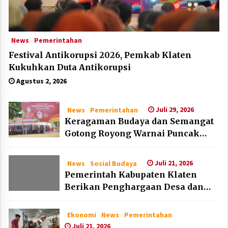
News
Pemerintahan
Festival Antikorupsi 2026, Pemkab Klaten
Kukuhkan Duta Antikorupsi
Agustus 2, 2026
Juli 29, 2026
News
Pemerintahan
Keragaman Budaya dan Semangat
Gotong Royong Warnai Puncak
Peringatan Hari Jadi Klaten ke-222
Juli 21, 2026
News
Sosial Budaya
Pemerintah Kabupaten Klaten
Berikan Penghargaan Desa dan
Lembaga Layak Anak pada HAN
2026
Ekonomi
News
Pemerintahan
Juli 21, 2026