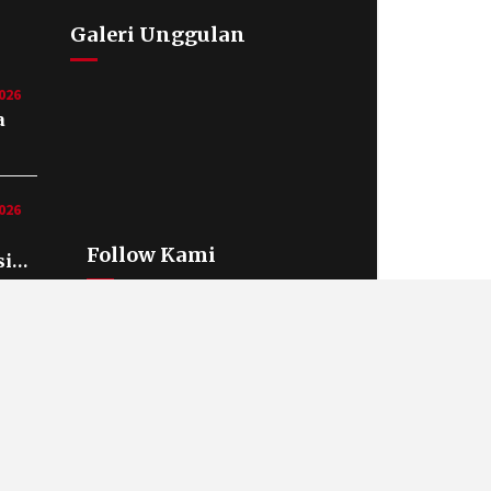
Galeri Unggulan
026
a
e
026
Follow Kami
si
kab
Social menu is not set. You need to
create menu and assign it to Social
n
Menu on Menu Settings.
n
si
ah
n