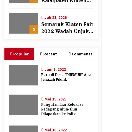
Kabupaten Klaten
Berikan
Penghargaan Desa
Juli 21, 2026
dan Lembaga Layak
Semarak Klaten Fair
Anak pada HAN
5
2026: Wadah Unjuk
2026
Gigi Ratusan Produk
Unggulan UMKM
dan IKM Lokal
Popular
Recent
Comments
Juni 9, 2022
Baru di Desa “DIJEMUR” Ada
Jenazah Piknik
Mei 15, 2023
Pungutan Liar Relokasi
Pedagang Alun-alun
Dilaporkan ke Polisi
Mei 30, 2022