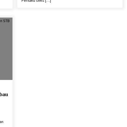
Perilaku seks […]
mbau
an