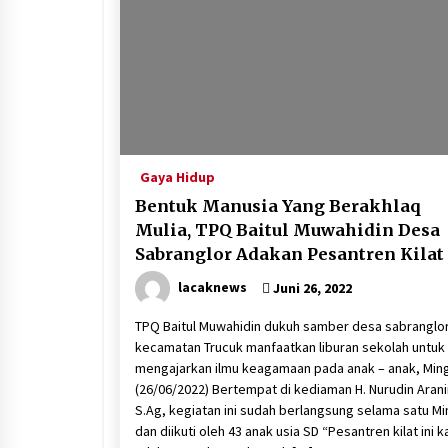
2026
Juli 21, 2026
Merayakan Sekolah sebagai Ruma
Kedua
Juli 3, 2026
Delegasi 16 Negara Ikuti City Tour
Pembuka KLIC Fest 2026 di Klaten
Gaya Hidup
Mei 21, 2026
Bentuk Manusia Yang Berakhlaq
Mulia, TPQ Baitul Muwahidin Desa
Sabranglor Adakan Pesantren Kilat
lacaknews
Juni 26, 2022
TPQ Baitul Muwahidin dukuh samber desa sabranglo
kecamatan Trucuk manfaatkan liburan sekolah untuk
mengajarkan ilmu keagamaan pada anak – anak, Min
(26/06/2022) Bertempat di kediaman H. Nurudin Aranir
S.Ag, kegiatan ini sudah berlangsung selama satu M
dan diikuti oleh 43 anak usia SD “Pesantren kilat ini k