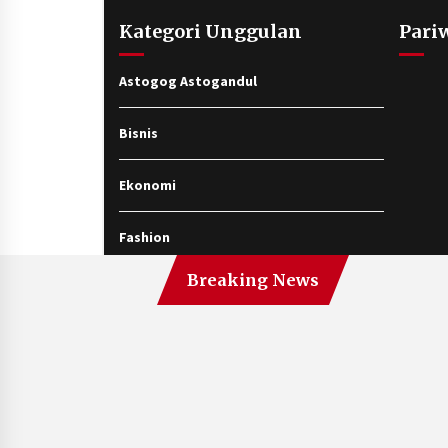
Kategori Unggulan
Pari
Astogog Astogandul
Bisnis
Ekonomi
Fashion
Breaking News
Gaya Hidup
Hiburan
Jalan-jalan
Kesehatan