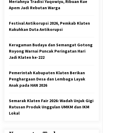
Meriahnya Tradisi Yaqowiyu, Ribuan Kue
Juli 20, 2026
Apem Jadi Rebutan Warga
Pesepeda Asing Gowes Keliling
Festival Antikorupsi 2026, Pemkab Klaten
Desa, Klaten Dorong Budaya
Bersepeda Komunal Lewat KLIC
Kukuhkan Duta Antikorupsi
Fest 2026
Mei 21, 2026
Keragaman Budaya dan Semangat Gotong
Klaten Dinobatkan Kabupten Sangat
Royong Warnai Puncak Peringatan Hari
Inovatif Di IGA Award 2025
Jadi Klaten ke-222
Desember 11, 2025
Pemerintah Kabupaten Klaten Berikan
Penghargaan Desa dan Lembaga Layak
Anak pada HAN 2026
Semarak Klaten Fair 2026: Wadah Unjuk Gigi
Ratusan Produk Unggulan UMKM dan IKM
Lokal