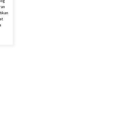
log
ran
tikan
at
a