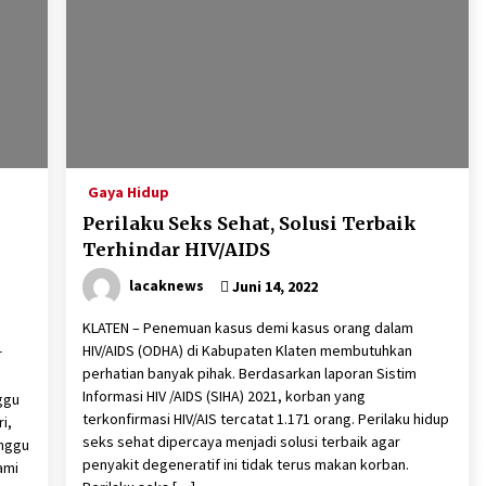
Juli 21, 2026
h
Penutupan ICHC ke-35 di Klaten
Berlangsung Meriah dengan
Kehadiran Dubes Belanda dan
Jerman
Mei 21, 2026
SPPG Gombang Cawas Lolos
Sertifikasi Halal, Sajikan Makanan
Gaya Hidup
Halal, Bergizi Dan Aman
Perilaku Seks Sehat, Solusi Terbaik
Desember 15, 2025
Terhindar HIV/AIDS
lacaknews
Juni 14, 2022
KLATEN – Penemuan kasus demi kasus orang dalam
HIV/AIDS (ODHA) di Kabupaten Klaten membutuhkan
r
perhatian banyak pihak. Berdasarkan laporan Sistim
Informasi HIV /AIDS (SIHA) 2021, korban yang
ggu
terkonfirmasi HIV/AIS tercatat 1.171 orang. Perilaku hidup
i,
seks sehat dipercaya menjadi solusi terbaik agar
inggu
penyakit degeneratif ini tidak terus makan korban.
ami