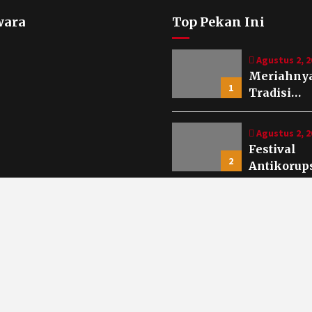
wara
Top Pekan Ini
Agustus 2, 2
Meriahny
1
Tradisi
Yaqowiyu,
Ribuan Ku
Agustus 2, 2
Apem Jadi
Festival
Rebutan
2
Antikorup
Warga
2026, Pem
Klaten
Juli 29, 2026
Kukuhkan
Keragama
Duta
3
Budaya da
Antikorup
Semangat
Gotong
Juli 21, 2026
Royong
Pemerint
Warnai
4
Kabupate