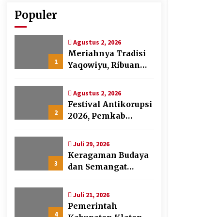
Populer
Agustus 2, 2026
Meriahnya Tradisi
1
Yaqowiyu, Ribuan
Kue Apem Jadi
Rebutan Warga
Agustus 2, 2026
Festival Antikorupsi
2
2026, Pemkab
Klaten Kukuhkan
Duta Antikorupsi
Juli 29, 2026
Keragaman Budaya
3
dan Semangat
Gotong Royong
Warnai Puncak
Juli 21, 2026
Peringatan Hari Jadi
Pemerintah
Klaten ke-222
4