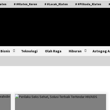
laten
# #Klaten_Keren
# #Lacak_Klaten
# #Pilkada_Klaten
Bisnis
Teknologi
Olah Raga
Hiburan
Astogog A
Festival Antikorupsi 2026, Pemkab
Klaten Kukuhkan Duta Antikorupsi
Agustus 2, 2026
Semarak Klaten Fair 2026: Wadah
Unjuk Gigi Ratusan Produk
Unggulan UMKM dan IKM Lokal