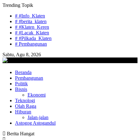
Skip
Trending Topik
to
# #Info_Klaten
content
# #berita_klaten
# #Klaten_Keren
# #Lacak_Klaten
# #Pilkada_Klaten
# Pembangunan
Sabtu, Agu 8, 2026
lacaknews.com
Beranda
Lacak Gaya Baru
Pembangunan
Politik
Bisnis
Ekonomi
Teknologi
Olah Raga
Hiburan
Jalan-jalan
Astogog Astogandul
Berita Hangat