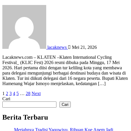
lacaknews
Mei 21, 2026
Lacaknews.com – KLATEN –Klaten International Cycling
Festival_ (KLIC Fest) 2026 resmi dibuka pada Minggu, 17 Mei
2026. Hari pertama diisi dengan tur keliling kota yang membawa
para delegasi mengunjungi berbagai destinasi budaya dan wisata di
Klaten. Tur ini diikuti delegasi dari 16 negara peserta. Bupati Klaten
Hamenang Wajar Ismoyo menjelaskan, kedatangan […]
Paginasi
1
2
3
4
5
…
28
Next
Cari
pos
Cari
Berita Terbaru
Meriahnya Tradisi Yaqowiyu, Ribuan Kue Apem Jadi