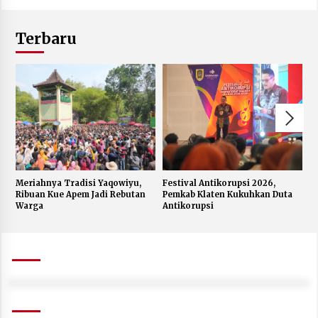
Terbaru
Meriahnya Tradisi Yaqowiyu,
Festival Antikorupsi 2026,
K
Ribuan Kue Apem Jadi Rebutan
Pemkab Klaten Kukuhkan Duta
S
Warga
Antikorupsi
W
J