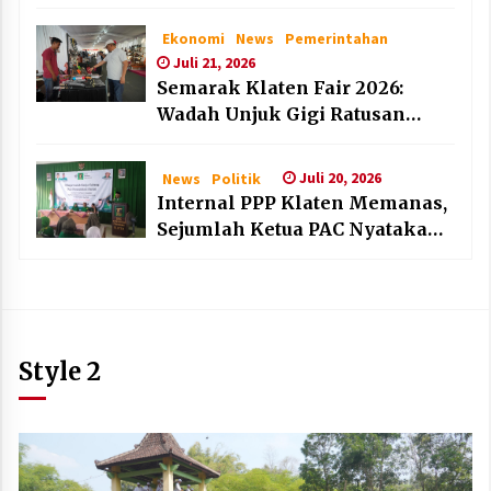
dan Lembaga Layak Anak pada
HAN 2026
Ekonomi
News
Pemerintahan
Juli 21, 2026
Semarak Klaten Fair 2026:
Wadah Unjuk Gigi Ratusan
Produk Unggulan UMKM dan
IKM Lokal
Juli 20, 2026
News
Politik
Internal PPP Klaten Memanas,
Sejumlah Ketua PAC Nyatakan
Mundur Massal
Style 2