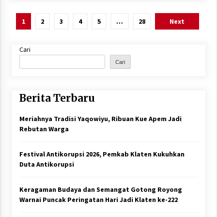
Paginasi
1
2
3
4
5
…
28
Next
pos
Cari
Cari
Berita Terbaru
Meriahnya Tradisi Yaqowiyu, Ribuan Kue Apem Jadi
Rebutan Warga
Festival Antikorupsi 2026, Pemkab Klaten Kukuhkan
Duta Antikorupsi
Keragaman Budaya dan Semangat Gotong Royong
Warnai Puncak Peringatan Hari Jadi Klaten ke-222