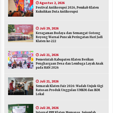
Agustus 2, 2026
Agustus 2, 2026
Festival Antikorupsi 2026, Pemkab Klaten
Kukuhkan Duta Antikorupsi
Keragaman Budaya dan Semangat Gotong
Royong Warnai Puncak Peringatan Hari Jadi
Klaten ke-222
Juli 29, 2026
Juli 29, 2026
Keragaman Budaya dan Semangat Gotong
Royong Warnai Puncak Peringatan Hari Jadi
Pemerintah Kabupaten Klaten Berikan
Klaten ke-222
Penghargaan Desa dan Lembaga Layak Anak
pada HAN 2026
Juli 21, 2026
Juli 21, 2026
Pemerintah Kabupaten Klaten Berikan
Semarak Klaten Fair 2026: Wadah Unjuk Gigi
Penghargaan Desa dan Lembaga Layak Anak
Ratusan Produk Unggulan UMKM dan IKM
pada HAN 2026
Lokal
Juli 21, 2026
Juli 21, 2026
Semarak Klaten Fair 2026: Wadah Unjuk Gigi
Internal PPP Klaten Memanas, Sejumlah Ketua
Ratusan Produk Unggulan UMKM dan IKM
PAC Nyatakan Mundur Massal
Lokal
Juli 20, 2026
Juli 20, 2026
Merayakan Sekolah sebagai Rumah Kedua
Internal PPP Klaten Memanas, Sejumlah