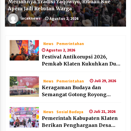
Meriahnya Tradisi Yaqowiyu, Ribuan Kue
Apem Jadi Rebutan Warga
lacaknews
Agustus 2, 2026
News
Pemerintahan
Agustus 2, 2026
Festival Antikorupsi 2026,
Pemkab Klaten Kukuhkan Duta
Antikorupsi
Juli 29, 2026
News
Pemerintahan
Keragaman Budaya dan
Semangat Gotong Royong
Warnai Puncak Peringatan Hari
Jadi Klaten ke-222
Juli 21, 2026
News
Sosial Budaya
Pemerintah Kabupaten Klaten
Berikan Penghargaan Desa