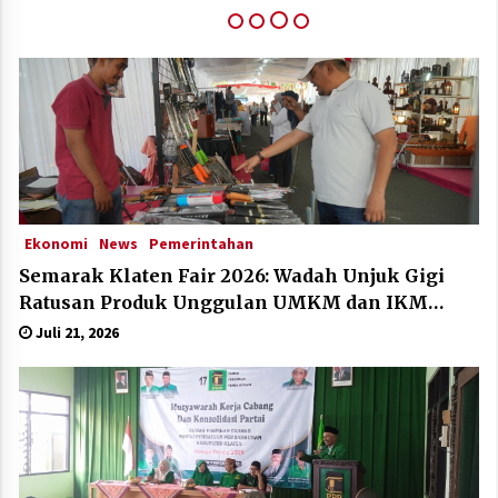
Klaten Dinobatkan Kabupten Sangat Inovatif Di
IGA Award 2025
Desember 11, 2025
Ekonomi
News
Pemerintahan
Semarak Klaten Fair 2026: Wadah Unjuk Gigi
Ratusan Produk Unggulan UMKM dan IKM
Lokal
Juli 21, 2026