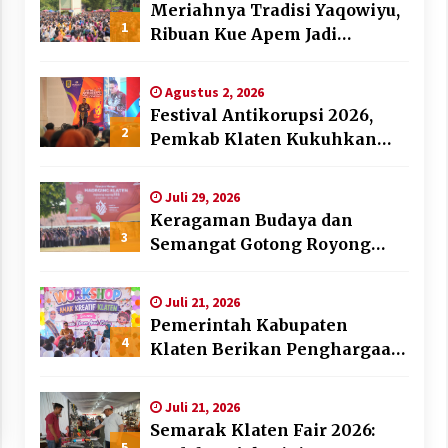
Meriahnya Tradisi Yaqowiyu,
1
Ribuan Kue Apem Jadi
Rebutan Warga
Agustus 2, 2026
Festival Antikorupsi 2026,
2
Pemkab Klaten Kukuhkan
Duta Antikorupsi
Juli 29, 2026
Keragaman Budaya dan
3
Semangat Gotong Royong
Warnai Puncak Peringatan
Hari Jadi Klaten ke-222
Juli 21, 2026
Pemerintah Kabupaten
4
Klaten Berikan Penghargaan
Desa dan Lembaga Layak
Anak pada HAN 2026
Juli 21, 2026
Semarak Klaten Fair 2026:
5