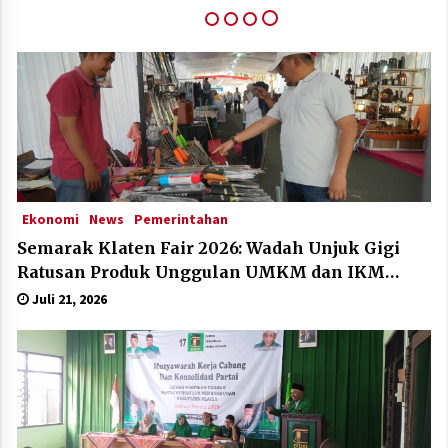
Klaten Dinobatkan Kabupten Sangat Inovatif Di
IGA Award 2025
Desember 11, 2025
Ekonomi
News
Pemerintahan
Semarak Klaten Fair 2026: Wadah Unjuk Gigi
Ratusan Produk Unggulan UMKM dan IKM
Lokal
Juli 21, 2026