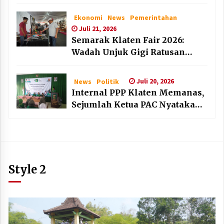
dan Lembaga Layak Anak pada
HAN 2026
Ekonomi
News
Pemerintahan
Juli 21, 2026
Semarak Klaten Fair 2026:
Wadah Unjuk Gigi Ratusan
Produk Unggulan UMKM dan
IKM Lokal
Juli 20, 2026
News
Politik
Internal PPP Klaten Memanas,
Sejumlah Ketua PAC Nyatakan
Mundur Massal
Style 2