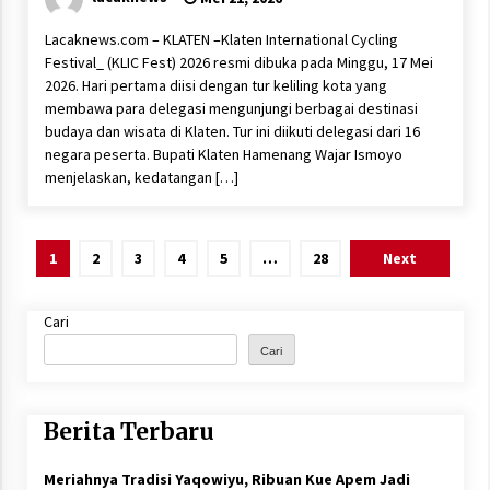
Lacaknews.com – KLATEN –Klaten International Cycling
Festival_ (KLIC Fest) 2026 resmi dibuka pada Minggu, 17 Mei
2026. Hari pertama diisi dengan tur keliling kota yang
membawa para delegasi mengunjungi berbagai destinasi
budaya dan wisata di Klaten. Tur ini diikuti delegasi dari 16
negara peserta. Bupati Klaten Hamenang Wajar Ismoyo
menjelaskan, kedatangan […]
Paginasi
1
2
3
4
5
…
28
Next
pos
Cari
Cari
Berita Terbaru
Meriahnya Tradisi Yaqowiyu, Ribuan Kue Apem Jadi