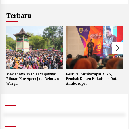
Terbaru
Meriahnya Tradisi Yaqowiyu,
Festival Antikorupsi 2026,
K
Ribuan Kue Apem Jadi Rebutan
Pemkab Klaten Kukuhkan Duta
S
Warga
Antikorupsi
W
J