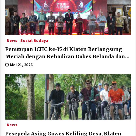
News
Sosial Budaya
Penutupan ICHC ke-35 di Klaten Berlangsung
Meriah dengan Kehadiran Dubes Belanda dan
Jerman
Mei 21, 2026
News
Pesepeda Asing Gowes Keliling Desa, Klaten