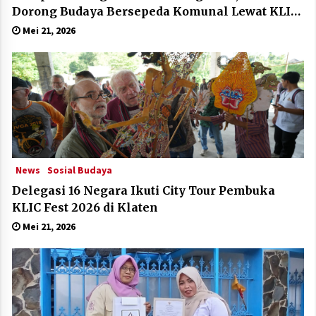
Dorong Budaya Bersepeda Komunal Lewat KLIC
Fest 2026
Mei 21, 2026
News
Sosial Budaya
Delegasi 16 Negara Ikuti City Tour Pembuka
KLIC Fest 2026 di Klaten
Mei 21, 2026