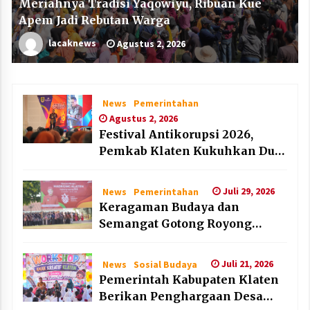
Meriahnya Tradisi Yaqowiyu, Ribuan Kue
Apem Jadi Rebutan Warga
lacaknews
Agustus 2, 2026
News
Pemerintahan
Agustus 2, 2026
Festival Antikorupsi 2026,
Pemkab Klaten Kukuhkan Duta
Antikorupsi
Juli 29, 2026
News
Pemerintahan
Keragaman Budaya dan
Semangat Gotong Royong
Warnai Puncak Peringatan Hari
Jadi Klaten ke-222
Juli 21, 2026
News
Sosial Budaya
Pemerintah Kabupaten Klaten
Berikan Penghargaan Desa