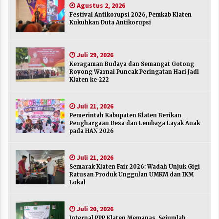
Agustus 2, 2026
Agustus 2, 2026
Festival Antikorupsi 2026, Pemkab Klaten
Kukuhkan Duta Antikorupsi
Keragaman Budaya dan Semangat Gotong
Royong Warnai Puncak Peringatan Hari Jadi
Klaten ke-222
Juli 29, 2026
Juli 29, 2026
Keragaman Budaya dan Semangat Gotong
Royong Warnai Puncak Peringatan Hari Jadi
Pemerintah Kabupaten Klaten Berikan
Klaten ke-222
Penghargaan Desa dan Lembaga Layak Anak
pada HAN 2026
Juli 21, 2026
Juli 21, 2026
Pemerintah Kabupaten Klaten Berikan
Semarak Klaten Fair 2026: Wadah Unjuk Gigi
Penghargaan Desa dan Lembaga Layak Anak
Ratusan Produk Unggulan UMKM dan IKM
pada HAN 2026
Lokal
Juli 21, 2026
Juli 21, 2026
Semarak Klaten Fair 2026: Wadah Unjuk Gigi
Internal PPP Klaten Memanas, Sejumlah Ketua
Ratusan Produk Unggulan UMKM dan IKM
PAC Nyatakan Mundur Massal
Lokal
Juli 20, 2026
Juli 20, 2026
Merayakan Sekolah sebagai Rumah Kedua
Internal PPP Klaten Memanas, Sejumlah