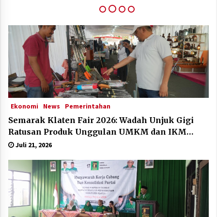
Klaten Dinobatkan Kabupten Sangat Inovatif Di
IGA Award 2025
Desember 11, 2025
Ekonomi
News
Pemerintahan
Semarak Klaten Fair 2026: Wadah Unjuk Gigi
Ratusan Produk Unggulan UMKM dan IKM
Lokal
Juli 21, 2026