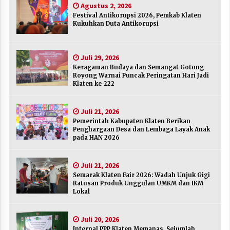
Agustus 2, 2026
Agustus 2, 2026
Festival Antikorupsi 2026, Pemkab Klaten
Kukuhkan Duta Antikorupsi
Keragaman Budaya dan Semangat Gotong
Royong Warnai Puncak Peringatan Hari Jadi
Klaten ke-222
Juli 29, 2026
Juli 29, 2026
Keragaman Budaya dan Semangat Gotong
Royong Warnai Puncak Peringatan Hari Jadi
Pemerintah Kabupaten Klaten Berikan
Klaten ke-222
Penghargaan Desa dan Lembaga Layak Anak
pada HAN 2026
Juli 21, 2026
Juli 21, 2026
Pemerintah Kabupaten Klaten Berikan
Semarak Klaten Fair 2026: Wadah Unjuk Gigi
Penghargaan Desa dan Lembaga Layak Anak
Ratusan Produk Unggulan UMKM dan IKM
pada HAN 2026
Lokal
Juli 21, 2026
Juli 21, 2026
Semarak Klaten Fair 2026: Wadah Unjuk Gigi
Internal PPP Klaten Memanas, Sejumlah Ketua
Ratusan Produk Unggulan UMKM dan IKM
PAC Nyatakan Mundur Massal
Lokal
Juli 20, 2026
Juli 20, 2026
Merayakan Sekolah sebagai Rumah Kedua
Internal PPP Klaten Memanas, Sejumlah