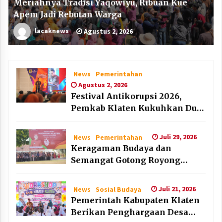
Meriahnya Tradisi Yaqowiyu, Ribuan Kue
Apem Jadi Rebutan Warga
lacaknews
Agustus 2, 2026
News
Pemerintahan
Agustus 2, 2026
Festival Antikorupsi 2026,
Pemkab Klaten Kukuhkan Duta
Antikorupsi
Juli 29, 2026
News
Pemerintahan
Keragaman Budaya dan
Semangat Gotong Royong
Warnai Puncak Peringatan Hari
Jadi Klaten ke-222
Juli 21, 2026
News
Sosial Budaya
Pemerintah Kabupaten Klaten
Berikan Penghargaan Desa