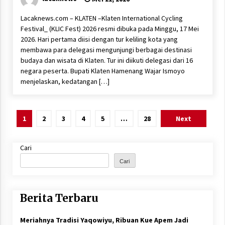
Lacaknews.com – KLATEN –Klaten International Cycling
Festival_ (KLIC Fest) 2026 resmi dibuka pada Minggu, 17 Mei
2026. Hari pertama diisi dengan tur keliling kota yang
membawa para delegasi mengunjungi berbagai destinasi
budaya dan wisata di Klaten. Tur ini diikuti delegasi dari 16
negara peserta. Bupati Klaten Hamenang Wajar Ismoyo
menjelaskan, kedatangan […]
Paginasi
1
2
3
4
5
…
28
Next
pos
Cari
Cari
Berita Terbaru
Meriahnya Tradisi Yaqowiyu, Ribuan Kue Apem Jadi