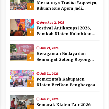
Meriahnya Tradisi Yaqowiyu,
1
Ribuan Kue Apem Jadi
Rebutan Warga
Agustus 2, 2026
Festival Antikorupsi 2026,
2
Pemkab Klaten Kukuhkan
Duta Antikorupsi
Juli 29, 2026
Keragaman Budaya dan
3
Semangat Gotong Royong
Warnai Puncak Peringatan
Hari Jadi Klaten ke-222
Juli 21, 2026
Pemerintah Kabupaten
4
Klaten Berikan Penghargaan
Desa dan Lembaga Layak
Anak pada HAN 2026
Juli 21, 2026
Semarak Klaten Fair 2026:
5