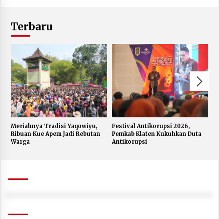
Terbaru
Meriahnya Tradisi Yaqowiyu,
Festival Antikorupsi 2026,
K
Ribuan Kue Apem Jadi Rebutan
Pemkab Klaten Kukuhkan Duta
S
Warga
Antikorupsi
W
J