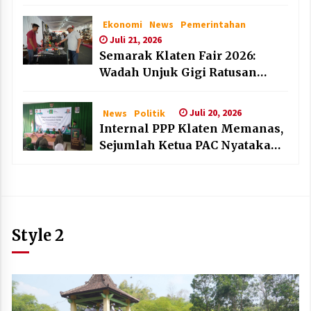
dan Lembaga Layak Anak pada
HAN 2026
Ekonomi
News
Pemerintahan
Juli 21, 2026
Semarak Klaten Fair 2026:
Wadah Unjuk Gigi Ratusan
Produk Unggulan UMKM dan
IKM Lokal
Juli 20, 2026
News
Politik
Internal PPP Klaten Memanas,
Sejumlah Ketua PAC Nyatakan
Mundur Massal
Style 2