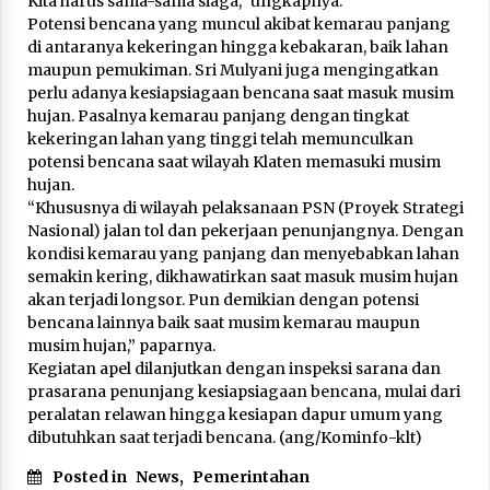
Kita harus sama-sama siaga,” ungkapnya.
IGA Award 2025
Potensi bencana yang muncul akibat kemarau panjang
Desember 11, 2025
di antaranya kekeringan hingga kebakaran, baik lahan
maupun pemukiman. Sri Mulyani juga mengingatkan
perlu adanya kesiapsiagaan bencana saat masuk musim
hujan. Pasalnya kemarau panjang dengan tingkat
kekeringan lahan yang tinggi telah memunculkan
potensi bencana saat wilayah Klaten memasuki musim
hujan.
“Khususnya di wilayah pelaksanaan PSN (Proyek Strategi
Nasional) jalan tol dan pekerjaan penunjangnya. Dengan
kondisi kemarau yang panjang dan menyebabkan lahan
semakin kering, dikhawatirkan saat masuk musim hujan
akan terjadi longsor. Pun demikian dengan potensi
bencana lainnya baik saat musim kemarau maupun
musim hujan,” paparnya.
Kegiatan apel dilanjutkan dengan inspeksi sarana dan
prasarana penunjang kesiapsiagaan bencana, mulai dari
peralatan relawan hingga kesiapan dapur umum yang
dibutuhkan saat terjadi bencana. (ang/Kominfo-klt)
Posted in
News
,
Pemerintahan