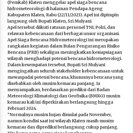
(Pemkab) Klaten menggelar apel siaga bencana
hidrometeorologi di halaman Pendapa Ageng
Kabupaten Klaten, Rabu (22/11/2023). Apel ini dipimpin
Penutupan ICHC ke-35 di Klaten Berlangsung
langsung oleh Bupati Klaten, Sri Mulyani.
Meriah dengan Kehadiran Dubes Belanda dan
Apel tersebut diikuti ratusan personel TNI, Polri, dan
Jerman
relawan kebencanaan dari berbagai unsur organisasi.
Mei 21, 2026
Apel Siaga Bencana Hidrometeorologi ini merupakan
rangkaian kegiatan dalam Bulan Pengurangan Risiko
Pesepeda Asing Gowes Keliling Desa, Klaten
Dorong Budaya Bersepeda Komunal Lewat
Bencana (PRB) sekaligus meningkatkan kesiapsiagaan
KLIC Fest 2026
wilayah menghadapi potensi bencana hidrometerologi.
Mei 21, 2026
Dalam kesempatan tersebut, Bupati Sri Mulyani
mengingatkan seluruh stakeholder kebencanaan untuk
Delegasi 16 Negara Ikuti City Tour Pembuka
mewaspadai potensi bencana, khususnya bencana yang
KLIC Fest 2026 di Klaten
disebabkan oleh musim kemarau panjang. Ia
Mei 21, 2026
menyampaikan, berdasarkan prediksi dari Badan
Meteorologi Klimatologi dan Geofisika (BMKG) musim
kemarau kali ini diperkirakan berlangsung hingga
SPPG Gombang Cawas Lolos Sertifikasi Halal,
Sajikan Makanan Halal, Bergizi Dan Aman
Februari 2024.
Desember 15, 2025
“Normalnya musim hujan dimulai pada November,
namun kondisi saat ini wilayah Klaten masih musim
kemarau dan diprediksi berlangsung cukup panjang.
Klaten Dinobatkan Kabupten Sangat Inovatif Di