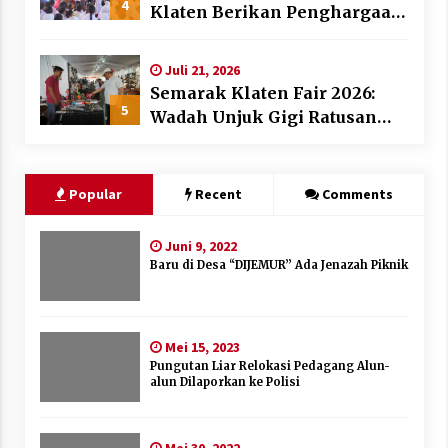
4
Klaten Berikan Penghargaan
Desa dan Lembaga Layak
Anak pada HAN 2026
Juli 21, 2026
Semarak Klaten Fair 2026:
5
Wadah Unjuk Gigi Ratusan
Produk Unggulan UMKM dan
IKM Lokal
Popular
Recent
Comments
Juni 9, 2022
Baru di Desa “DIJEMUR” Ada Jenazah Piknik
Mei 15, 2023
Pungutan Liar Relokasi Pedagang Alun-
alun Dilaporkan ke Polisi