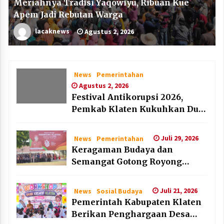
Meriahnya Tradisi Yaqowiyu, Ribuan Kue
Apem Jadi Rebutan Warga
lacaknews
Agustus 2, 2026
News
Pemerintahan
Agustus 2, 2026
Festival Antikorupsi 2026,
Pemkab Klaten Kukuhkan Duta
Antikorupsi
Juli 29, 2026
News
Pemerintahan
Keragaman Budaya dan
Semangat Gotong Royong
Warnai Puncak Peringatan Hari
Jadi Klaten ke-222
Juli 21, 2026
News
Sosial Budaya
Pemerintah Kabupaten Klaten
Berikan Penghargaan Desa