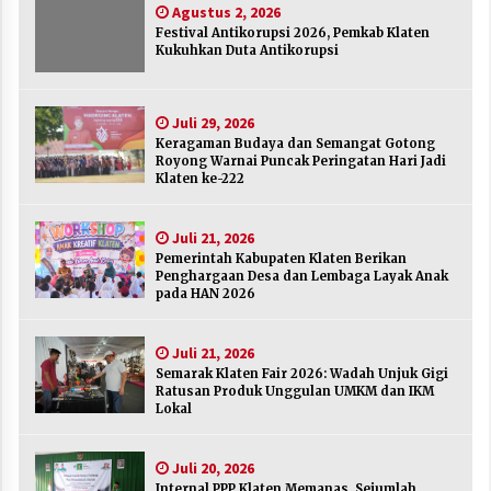
Agustus 2, 2026
Agustus 2, 2026
Festival Antikorupsi 2026, Pemkab Klaten
Kukuhkan Duta Antikorupsi
Keragaman Budaya dan Semangat Gotong
Royong Warnai Puncak Peringatan Hari Jadi
Klaten ke-222
Juli 29, 2026
Juli 29, 2026
Keragaman Budaya dan Semangat Gotong
Royong Warnai Puncak Peringatan Hari Jadi
Pemerintah Kabupaten Klaten Berikan
Klaten ke-222
Penghargaan Desa dan Lembaga Layak Anak
pada HAN 2026
Juli 21, 2026
Juli 21, 2026
Pemerintah Kabupaten Klaten Berikan
Semarak Klaten Fair 2026: Wadah Unjuk Gigi
Penghargaan Desa dan Lembaga Layak Anak
Ratusan Produk Unggulan UMKM dan IKM
pada HAN 2026
Lokal
Juli 21, 2026
Juli 21, 2026
Semarak Klaten Fair 2026: Wadah Unjuk Gigi
Internal PPP Klaten Memanas, Sejumlah Ketua
Ratusan Produk Unggulan UMKM dan IKM
PAC Nyatakan Mundur Massal
Lokal
Juli 20, 2026
Juli 20, 2026
Merayakan Sekolah sebagai Rumah Kedua
Internal PPP Klaten Memanas, Sejumlah