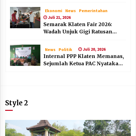
dan Lembaga Layak Anak pada
HAN 2026
Ekonomi
News
Pemerintahan
Juli 21, 2026
Semarak Klaten Fair 2026:
Wadah Unjuk Gigi Ratusan
Produk Unggulan UMKM dan
IKM Lokal
Juli 20, 2026
News
Politik
Internal PPP Klaten Memanas,
Sejumlah Ketua PAC Nyatakan
Mundur Massal
Style 2