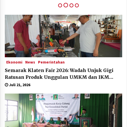
Klaten Dinobatkan Kabupten Sangat Inovatif Di
IGA Award 2025
Desember 11, 2025
Ekonomi
News
Pemerintahan
Semarak Klaten Fair 2026: Wadah Unjuk Gigi
Ratusan Produk Unggulan UMKM dan IKM
Lokal
Juli 21, 2026