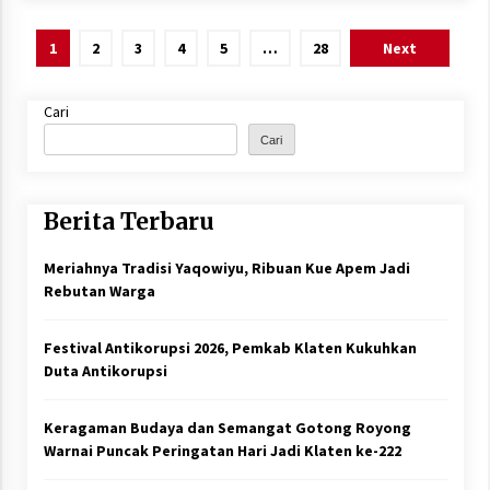
Paginasi
1
2
3
4
5
…
28
Next
pos
Cari
Cari
Berita Terbaru
Meriahnya Tradisi Yaqowiyu, Ribuan Kue Apem Jadi
Rebutan Warga
Festival Antikorupsi 2026, Pemkab Klaten Kukuhkan
Duta Antikorupsi
Keragaman Budaya dan Semangat Gotong Royong
Warnai Puncak Peringatan Hari Jadi Klaten ke-222