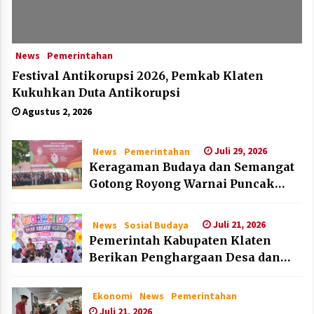
News
Pemerintahan
Festival Antikorupsi 2026, Pemkab Klaten
Kukuhkan Duta Antikorupsi
Agustus 2, 2026
Juli 29, 2026
News
Pemerintahan
Keragaman Budaya dan Semangat
Gotong Royong Warnai Puncak
Peringatan Hari Jadi Klaten ke-222
Juli 21, 2026
News
Sosial Budaya
Pemerintah Kabupaten Klaten
Berikan Penghargaan Desa dan
Lembaga Layak Anak pada HAN
2026
Ekonomi
News
Pemerintahan
Juli 21, 2026