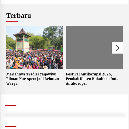
Terbaru
Meriahnya Tradisi Yaqowiyu,
Festival Antikorupsi 2026,
K
Ribuan Kue Apem Jadi Rebutan
Pemkab Klaten Kukuhkan Duta
S
Warga
Antikorupsi
W
J