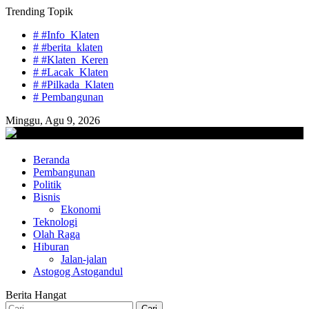
Skip
Trending Topik
to
# #Info_Klaten
content
# #berita_klaten
# #Klaten_Keren
# #Lacak_Klaten
# #Pilkada_Klaten
# Pembangunan
Minggu, Agu 9, 2026
lacaknews.com
Beranda
Lacak Gaya Baru
Pembangunan
Politik
Bisnis
Ekonomi
Teknologi
Olah Raga
Hiburan
Jalan-jalan
Astogog Astogandul
Berita Hangat
Cari