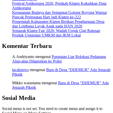
Festival Antikorupsi 2026, Pemkab Klaten Kukuhkan Duta
Antikorupsi
Keragaman Budaya dan Semangat Gotong Royong Warnai
Puncak Peringatan Hari Jadi Klaten ke-222
Pemerintah Kabupaten Klaten Berikan Penghargaan Desa
dan Lembaga Layak Anak pada HAN 2026
Semarak Klaten Fair 2026: Wadah Unjuk Gigi Ratusan
Produk Unggulan UMKM dan IKM Lokal
Komentar Terbaru
A.Andriyanto
mengenai
Pungutan Liar Relokasi Pedagang
Alun-alun Dilaporkan ke Polisi
lacaknews
mengenai
Baru di Desa “DIJEMUR” Ada Jenazah
Piknik
Mikko warastama
mengenai
Baru di Desa “DIJEMUR” Ada
Jenazah Piknik
Sosial Media
Social menu is not set. You need to create menu and assign it to