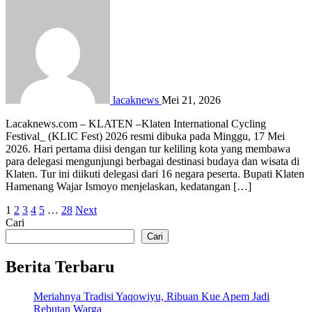
lacaknews
Mei 21, 2026
Lacaknews.com – KLATEN –Klaten International Cycling
Festival_ (KLIC Fest) 2026 resmi dibuka pada Minggu, 17 Mei
2026. Hari pertama diisi dengan tur keliling kota yang membawa
para delegasi mengunjungi berbagai destinasi budaya dan wisata di
Klaten. Tur ini diikuti delegasi dari 16 negara peserta. Bupati Klaten
Hamenang Wajar Ismoyo menjelaskan, kedatangan […]
Paginasi
1
2
3
4
5
…
28
Next
Cari
pos
Cari
Berita Terbaru
Meriahnya Tradisi Yaqowiyu, Ribuan Kue Apem Jadi
Rebutan Warga