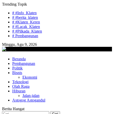
Skip
Trending Topik
to
# #Info_Klaten
content
# #berita_klaten
# #Klaten_Keren
# #Lacak_Klaten
# #Pilkada_Klaten
# Pembangunan
Minggu, Agu 9, 2026
lacaknews.com
Beranda
Lacak Gaya Baru
Pembangunan
Politik
Bisnis
Ekonomi
Teknologi
Olah Raga
Hiburan
Jalan-jalan
Astogog Astogandul
Berita Hangat
Cari