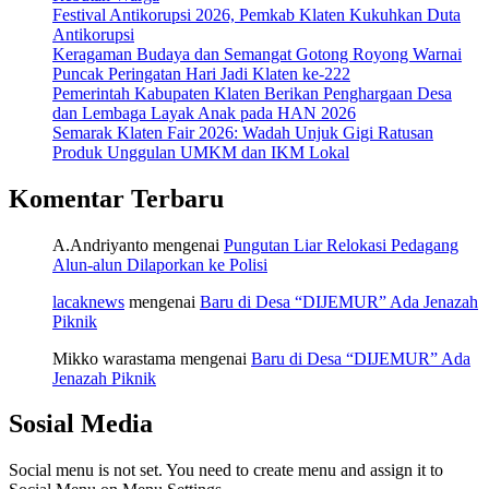
Festival Antikorupsi 2026, Pemkab Klaten Kukuhkan Duta
Antikorupsi
Keragaman Budaya dan Semangat Gotong Royong Warnai
Puncak Peringatan Hari Jadi Klaten ke-222
Pemerintah Kabupaten Klaten Berikan Penghargaan Desa
dan Lembaga Layak Anak pada HAN 2026
Semarak Klaten Fair 2026: Wadah Unjuk Gigi Ratusan
Produk Unggulan UMKM dan IKM Lokal
Komentar Terbaru
A.Andriyanto
mengenai
Pungutan Liar Relokasi Pedagang
Alun-alun Dilaporkan ke Polisi
lacaknews
mengenai
Baru di Desa “DIJEMUR” Ada Jenazah
Piknik
Mikko warastama
mengenai
Baru di Desa “DIJEMUR” Ada
Jenazah Piknik
Sosial Media
Social menu is not set. You need to create menu and assign it to