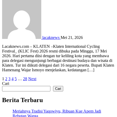
lacaknews
Mei 21, 2026
Lacaknews.com – KLATEN –Klaten International Cycling
Festival_ (KLIC Fest) 2026 resmi dibuka pada Minggu, 17 Mei
2026. Hari pertama diisi dengan tur keliling kota yang membawa
para delegasi mengunjungi berbagai destinasi budaya dan wisata di
Klaten. Tur ini diikuti delegasi dari 16 negara peserta. Bupati Klaten
Hamenang Wajar Ismoyo menjelaskan, kedatangan […]
Paginasi
1
2
3
4
5
…
28
Next
Cari
pos
Cari
Berita Terbaru
Meriahnya Tradisi Yaqowiyu, Ribuan Kue Apem Jadi
Rebutan Warga