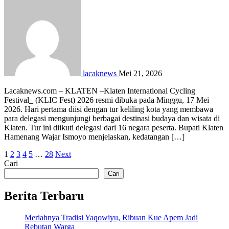
lacaknews
Mei 21, 2026
Lacaknews.com – KLATEN –Klaten International Cycling
Festival_ (KLIC Fest) 2026 resmi dibuka pada Minggu, 17 Mei
2026. Hari pertama diisi dengan tur keliling kota yang membawa
para delegasi mengunjungi berbagai destinasi budaya dan wisata di
Klaten. Tur ini diikuti delegasi dari 16 negara peserta. Bupati Klaten
Hamenang Wajar Ismoyo menjelaskan, kedatangan […]
Paginasi
1
2
3
4
5
…
28
Next
Cari
pos
Cari
Berita Terbaru
Meriahnya Tradisi Yaqowiyu, Ribuan Kue Apem Jadi
Rebutan Warga