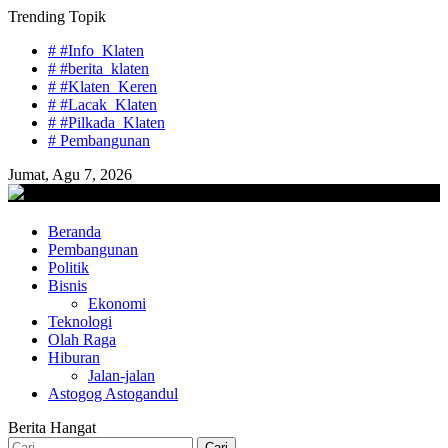
Skip
Trending Topik
to
# #Info_Klaten
content
# #berita_klaten
# #Klaten_Keren
# #Lacak_Klaten
# #Pilkada_Klaten
# Pembangunan
Jumat, Agu 7, 2026
lacaknews.com
Beranda
Lacak Gaya Baru
Pembangunan
Politik
Bisnis
Ekonomi
Teknologi
Olah Raga
Hiburan
Jalan-jalan
Astogog Astogandul
Berita Hangat
Cari