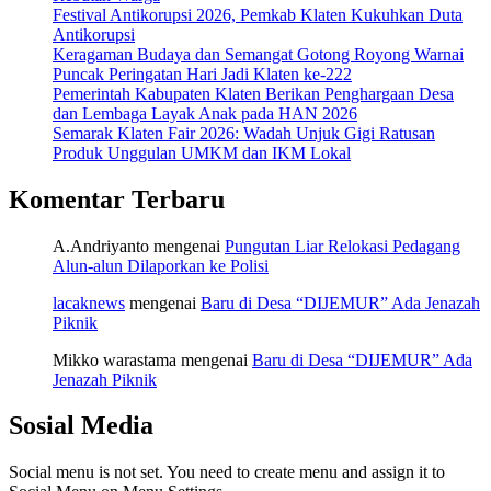
Festival Antikorupsi 2026, Pemkab Klaten Kukuhkan Duta
Antikorupsi
Keragaman Budaya dan Semangat Gotong Royong Warnai
Puncak Peringatan Hari Jadi Klaten ke-222
Pemerintah Kabupaten Klaten Berikan Penghargaan Desa
dan Lembaga Layak Anak pada HAN 2026
Semarak Klaten Fair 2026: Wadah Unjuk Gigi Ratusan
Produk Unggulan UMKM dan IKM Lokal
Komentar Terbaru
A.Andriyanto
mengenai
Pungutan Liar Relokasi Pedagang
Alun-alun Dilaporkan ke Polisi
lacaknews
mengenai
Baru di Desa “DIJEMUR” Ada Jenazah
Piknik
Mikko warastama
mengenai
Baru di Desa “DIJEMUR” Ada
Jenazah Piknik
Sosial Media
Social menu is not set. You need to create menu and assign it to