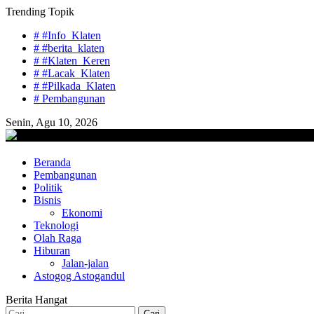
Skip
Trending Topik
to
# #Info_Klaten
content
# #berita_klaten
# #Klaten_Keren
# #Lacak_Klaten
# #Pilkada_Klaten
# Pembangunan
Senin, Agu 10, 2026
lacaknews.com
Beranda
Lacak Gaya Baru
Pembangunan
Politik
Bisnis
Ekonomi
Teknologi
Olah Raga
Hiburan
Jalan-jalan
Astogog Astogandul
Berita Hangat
Cari