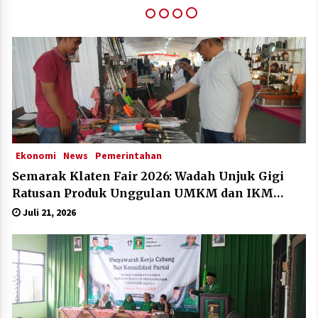
Klaten Dinobatkan Kabupten Sangat Inovatif Di
IGA Award 2025
Desember 11, 2025
Ekonomi
News
Pemerintahan
Semarak Klaten Fair 2026: Wadah Unjuk Gigi
Ratusan Produk Unggulan UMKM dan IKM
Lokal
Juli 21, 2026