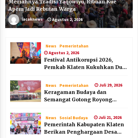
Meriahnya Tradisi Yaqowiyu, Ribuan Kue
Apem Jadi Rebutan Warga
lacaknews
Agustus 2, 2026
News
Pemerintahan
Agustus 2, 2026
Festival Antikorupsi 2026,
Pemkab Klaten Kukuhkan Duta
Antikorupsi
Juli 29, 2026
News
Pemerintahan
Keragaman Budaya dan
Semangat Gotong Royong
Warnai Puncak Peringatan Hari
Jadi Klaten ke-222
Juli 21, 2026
News
Sosial Budaya
Pemerintah Kabupaten Klaten
Berikan Penghargaan Desa