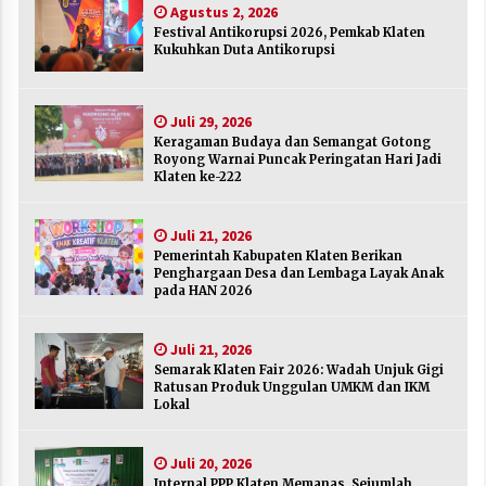
Agustus 2, 2026
Agustus 2, 2026
Festival Antikorupsi 2026, Pemkab Klaten
Kukuhkan Duta Antikorupsi
Keragaman Budaya dan Semangat Gotong
Royong Warnai Puncak Peringatan Hari Jadi
Klaten ke-222
Juli 29, 2026
Juli 29, 2026
Keragaman Budaya dan Semangat Gotong
Royong Warnai Puncak Peringatan Hari Jadi
Pemerintah Kabupaten Klaten Berikan
Klaten ke-222
Penghargaan Desa dan Lembaga Layak Anak
pada HAN 2026
Juli 21, 2026
Juli 21, 2026
Pemerintah Kabupaten Klaten Berikan
Semarak Klaten Fair 2026: Wadah Unjuk Gigi
Penghargaan Desa dan Lembaga Layak Anak
Ratusan Produk Unggulan UMKM dan IKM
pada HAN 2026
Lokal
Juli 21, 2026
Juli 21, 2026
Semarak Klaten Fair 2026: Wadah Unjuk Gigi
Internal PPP Klaten Memanas, Sejumlah Ketua
Ratusan Produk Unggulan UMKM dan IKM
PAC Nyatakan Mundur Massal
Lokal
Juli 20, 2026
Juli 20, 2026
Merayakan Sekolah sebagai Rumah Kedua
Internal PPP Klaten Memanas, Sejumlah