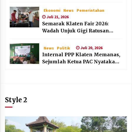
dan Lembaga Layak Anak pada
HAN 2026
Ekonomi
News
Pemerintahan
Juli 21, 2026
Semarak Klaten Fair 2026:
Wadah Unjuk Gigi Ratusan
Produk Unggulan UMKM dan
IKM Lokal
Juli 20, 2026
News
Politik
Internal PPP Klaten Memanas,
Sejumlah Ketua PAC Nyatakan
Mundur Massal
Style 2