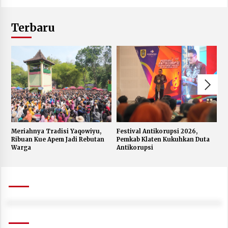
Terbaru
Meriahnya Tradisi Yaqowiyu,
Festival Antikorupsi 2026,
K
Ribuan Kue Apem Jadi Rebutan
Pemkab Klaten Kukuhkan Duta
S
Warga
Antikorupsi
W
J