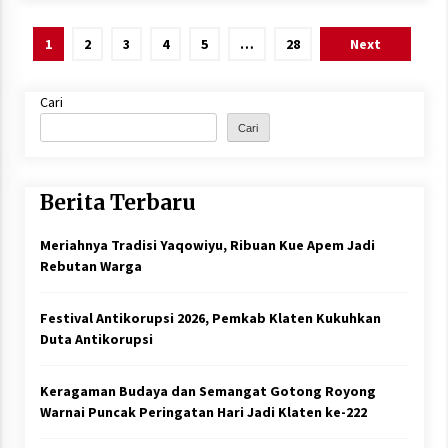
Paginasi
1
2
3
4
5
…
28
Next
pos
Cari
Cari
Berita Terbaru
Meriahnya Tradisi Yaqowiyu, Ribuan Kue Apem Jadi
Rebutan Warga
Festival Antikorupsi 2026, Pemkab Klaten Kukuhkan
Duta Antikorupsi
Keragaman Budaya dan Semangat Gotong Royong
Warnai Puncak Peringatan Hari Jadi Klaten ke-222