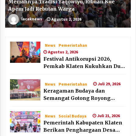
Meriahnya Tradisi Yaqowiyu, Ribuan Kue
Apem Jadi Rebutan Warga
lacaknews
Agustus 2, 2026
News
Pemerintahan
Agustus 2, 2026
Festival Antikorupsi 2026,
Pemkab Klaten Kukuhkan Duta
Antikorupsi
Juli 29, 2026
News
Pemerintahan
Keragaman Budaya dan
Semangat Gotong Royong
Warnai Puncak Peringatan Hari
Jadi Klaten ke-222
Juli 21, 2026
News
Sosial Budaya
Pemerintah Kabupaten Klaten
Berikan Penghargaan Desa