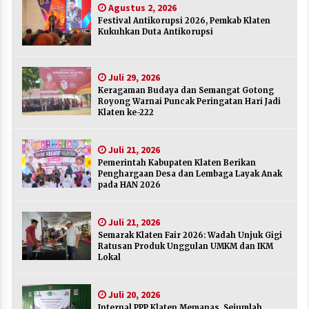
Agustus 2, 2026
Agustus 2, 2026
Festival Antikorupsi 2026, Pemkab Klaten
Kukuhkan Duta Antikorupsi
Keragaman Budaya dan Semangat Gotong
Royong Warnai Puncak Peringatan Hari Jadi
Klaten ke-222
Juli 29, 2026
Juli 29, 2026
Keragaman Budaya dan Semangat Gotong
Royong Warnai Puncak Peringatan Hari Jadi
Pemerintah Kabupaten Klaten Berikan
Klaten ke-222
Penghargaan Desa dan Lembaga Layak Anak
pada HAN 2026
Juli 21, 2026
Juli 21, 2026
Pemerintah Kabupaten Klaten Berikan
Semarak Klaten Fair 2026: Wadah Unjuk Gigi
Penghargaan Desa dan Lembaga Layak Anak
Ratusan Produk Unggulan UMKM dan IKM
pada HAN 2026
Lokal
Juli 21, 2026
Juli 21, 2026
Semarak Klaten Fair 2026: Wadah Unjuk Gigi
Internal PPP Klaten Memanas, Sejumlah Ketua
Ratusan Produk Unggulan UMKM dan IKM
PAC Nyatakan Mundur Massal
Lokal
Juli 20, 2026
Juli 20, 2026
Merayakan Sekolah sebagai Rumah Kedua
Internal PPP Klaten Memanas, Sejumlah