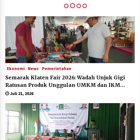
Klaten Dinobatkan Kabupten Sangat Inovatif Di
IGA Award 2025
Desember 11, 2025
Ekonomi
News
Pemerintahan
Semarak Klaten Fair 2026: Wadah Unjuk Gigi
Ratusan Produk Unggulan UMKM dan IKM
Lokal
Juli 21, 2026