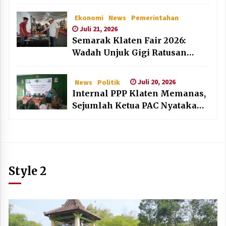
dan Lembaga Layak Anak pada
HAN 2026
Ekonomi
News
Pemerintahan
Juli 21, 2026
Semarak Klaten Fair 2026:
Wadah Unjuk Gigi Ratusan
Produk Unggulan UMKM dan
IKM Lokal
Juli 20, 2026
News
Politik
Internal PPP Klaten Memanas,
Sejumlah Ketua PAC Nyatakan
Mundur Massal
Style 2