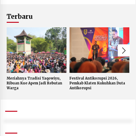
Terbaru
Meriahnya Tradisi Yaqowiyu,
Festival Antikorupsi 2026,
K
Ribuan Kue Apem Jadi Rebutan
Pemkab Klaten Kukuhkan Duta
S
Warga
Antikorupsi
W
J