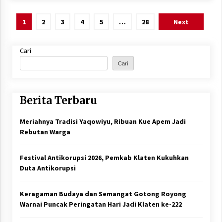
Paginasi
1
2
3
4
5
…
28
Next
pos
Cari
Cari
Berita Terbaru
Meriahnya Tradisi Yaqowiyu, Ribuan Kue Apem Jadi
Rebutan Warga
Festival Antikorupsi 2026, Pemkab Klaten Kukuhkan
Duta Antikorupsi
Keragaman Budaya dan Semangat Gotong Royong
Warnai Puncak Peringatan Hari Jadi Klaten ke-222