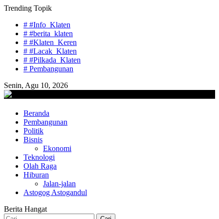
Skip
Trending Topik
to
# #Info_Klaten
content
# #berita_klaten
# #Klaten_Keren
# #Lacak_Klaten
# #Pilkada_Klaten
# Pembangunan
Senin, Agu 10, 2026
lacaknews.com
Beranda
Lacak Gaya Baru
Pembangunan
Politik
Bisnis
Ekonomi
Teknologi
Olah Raga
Hiburan
Jalan-jalan
Astogog Astogandul
Berita Hangat
Cari