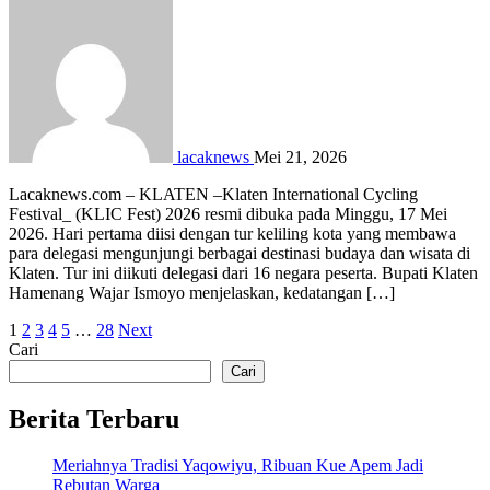
lacaknews
Mei 21, 2026
Lacaknews.com – KLATEN –Klaten International Cycling
Festival_ (KLIC Fest) 2026 resmi dibuka pada Minggu, 17 Mei
2026. Hari pertama diisi dengan tur keliling kota yang membawa
para delegasi mengunjungi berbagai destinasi budaya dan wisata di
Klaten. Tur ini diikuti delegasi dari 16 negara peserta. Bupati Klaten
Hamenang Wajar Ismoyo menjelaskan, kedatangan […]
Paginasi
1
2
3
4
5
…
28
Next
Cari
pos
Cari
Berita Terbaru
Meriahnya Tradisi Yaqowiyu, Ribuan Kue Apem Jadi
Rebutan Warga