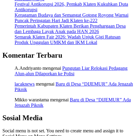
Festival Antikorupsi 2026, Pemkab Klaten Kukuhkan Duta
Antikorupsi
Keragaman Budaya dan Semangat Gotong Royong Warnai
Puncak Peringatan Hari Jadi Klaten ke-222
Pemerintah Kabupaten Klaten Berikan Penghargaan Desa
dan Lembaga Layak Anak pada HAN 2026
Semarak Klaten Fair 2026: Wadah Unjuk Gigi Ratusan
Produk Unggulan UMKM dan IKM Lokal
Komentar Terbaru
A.Andriyanto
mengenai
Pungutan Liar Relokasi Pedagang
Alun-alun Dilaporkan ke Polisi
lacaknews
mengenai
Baru di Desa “DIJEMUR” Ada Jenazah
Piknik
Mikko warastama
mengenai
Baru di Desa “DIJEMUR” Ada
Jenazah Piknik
Sosial Media
Social menu is not set. You need to create menu and assign it to