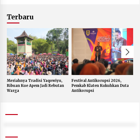
Terbaru
Meriahnya Tradisi Yaqowiyu,
Festival Antikorupsi 2026,
K
Ribuan Kue Apem Jadi Rebutan
Pemkab Klaten Kukuhkan Duta
S
Warga
Antikorupsi
W
J