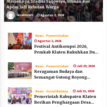
Meriahnya Tradisi Yaqowiyu, Ribuan Kue
Apem Jadi Rebutan Warga
lacaknews
Agustus 2, 2026
News
Pemerintahan
Agustus 2, 2026
Festival Antikorupsi 2026,
Pemkab Klaten Kukuhkan Duta
Antikorupsi
Juli 29, 2026
News
Pemerintahan
Keragaman Budaya dan
Semangat Gotong Royong
Warnai Puncak Peringatan Hari
Jadi Klaten ke-222
Juli 21, 2026
News
Sosial Budaya
Pemerintah Kabupaten Klaten
Berikan Penghargaan Desa