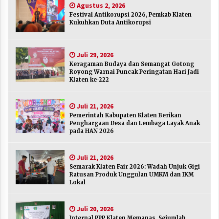
Agustus 2, 2026
Agustus 2, 2026
Festival Antikorupsi 2026, Pemkab Klaten
Kukuhkan Duta Antikorupsi
Keragaman Budaya dan Semangat Gotong
Royong Warnai Puncak Peringatan Hari Jadi
Klaten ke-222
Juli 29, 2026
Juli 29, 2026
Keragaman Budaya dan Semangat Gotong
Royong Warnai Puncak Peringatan Hari Jadi
Pemerintah Kabupaten Klaten Berikan
Klaten ke-222
Penghargaan Desa dan Lembaga Layak Anak
pada HAN 2026
Juli 21, 2026
Juli 21, 2026
Pemerintah Kabupaten Klaten Berikan
Semarak Klaten Fair 2026: Wadah Unjuk Gigi
Penghargaan Desa dan Lembaga Layak Anak
Ratusan Produk Unggulan UMKM dan IKM
pada HAN 2026
Lokal
Juli 21, 2026
Juli 21, 2026
Semarak Klaten Fair 2026: Wadah Unjuk Gigi
Internal PPP Klaten Memanas, Sejumlah Ketua
Ratusan Produk Unggulan UMKM dan IKM
PAC Nyatakan Mundur Massal
Lokal
Juli 20, 2026
Juli 20, 2026
Merayakan Sekolah sebagai Rumah Kedua
Internal PPP Klaten Memanas, Sejumlah