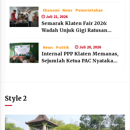
dan Lembaga Layak Anak pada
HAN 2026
Ekonomi
News
Pemerintahan
Juli 21, 2026
Semarak Klaten Fair 2026:
Wadah Unjuk Gigi Ratusan
Produk Unggulan UMKM dan
IKM Lokal
Juli 20, 2026
News
Politik
Internal PPP Klaten Memanas,
Sejumlah Ketua PAC Nyatakan
Mundur Massal
Style 2