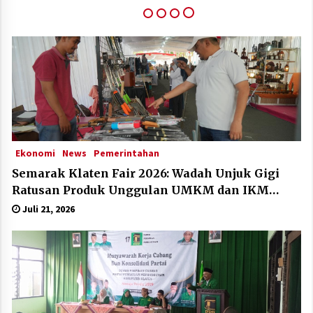
Klaten Dinobatkan Kabupten Sangat Inovatif Di
IGA Award 2025
Desember 11, 2025
Ekonomi
News
Pemerintahan
Semarak Klaten Fair 2026: Wadah Unjuk Gigi
Ratusan Produk Unggulan UMKM dan IKM
Lokal
Juli 21, 2026