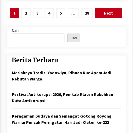
Paginasi
1
2
3
4
5
…
28
Next
pos
Cari
Cari
Berita Terbaru
Meriahnya Tradisi Yaqowiyu, Ribuan Kue Apem Jadi
Rebutan Warga
Festival Antikorupsi 2026, Pemkab Klaten Kukuhkan
Duta Antikorupsi
Keragaman Budaya dan Semangat Gotong Royong
Warnai Puncak Peringatan Hari Jadi Klaten ke-222