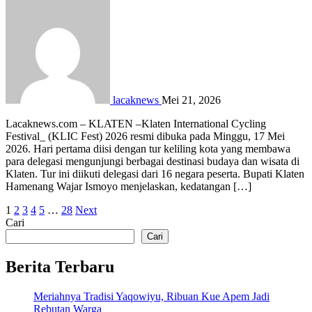
lacaknews
Mei 21, 2026
Lacaknews.com – KLATEN –Klaten International Cycling
Festival_ (KLIC Fest) 2026 resmi dibuka pada Minggu, 17 Mei
2026. Hari pertama diisi dengan tur keliling kota yang membawa
para delegasi mengunjungi berbagai destinasi budaya dan wisata di
Klaten. Tur ini diikuti delegasi dari 16 negara peserta. Bupati Klaten
Hamenang Wajar Ismoyo menjelaskan, kedatangan […]
Paginasi
1
2
3
4
5
…
28
Next
Cari
pos
Cari
Berita Terbaru
Meriahnya Tradisi Yaqowiyu, Ribuan Kue Apem Jadi
Rebutan Warga