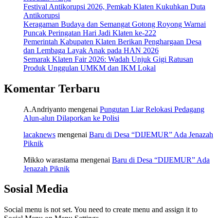
Festival Antikorupsi 2026, Pemkab Klaten Kukuhkan Duta
Antikorupsi
Keragaman Budaya dan Semangat Gotong Royong Warnai
Puncak Peringatan Hari Jadi Klaten ke-222
Pemerintah Kabupaten Klaten Berikan Penghargaan Desa
dan Lembaga Layak Anak pada HAN 2026
Semarak Klaten Fair 2026: Wadah Unjuk Gigi Ratusan
Produk Unggulan UMKM dan IKM Lokal
Komentar Terbaru
A.Andriyanto
mengenai
Pungutan Liar Relokasi Pedagang
Alun-alun Dilaporkan ke Polisi
lacaknews
mengenai
Baru di Desa “DIJEMUR” Ada Jenazah
Piknik
Mikko warastama
mengenai
Baru di Desa “DIJEMUR” Ada
Jenazah Piknik
Sosial Media
Social menu is not set. You need to create menu and assign it to