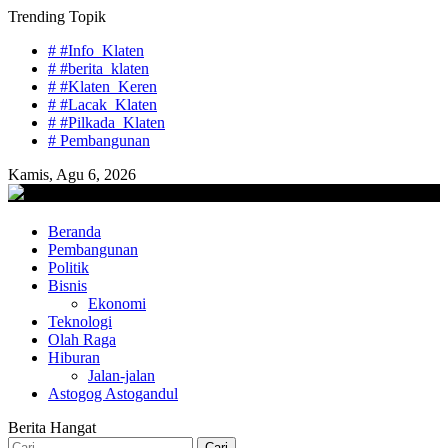
Skip
Trending Topik
to
# #Info_Klaten
content
# #berita_klaten
# #Klaten_Keren
# #Lacak_Klaten
# #Pilkada_Klaten
# Pembangunan
Kamis, Agu 6, 2026
lacaknews.com
Beranda
Lacak Gaya Baru
Pembangunan
Politik
Bisnis
Ekonomi
Teknologi
Olah Raga
Hiburan
Jalan-jalan
Astogog Astogandul
Berita Hangat
Cari