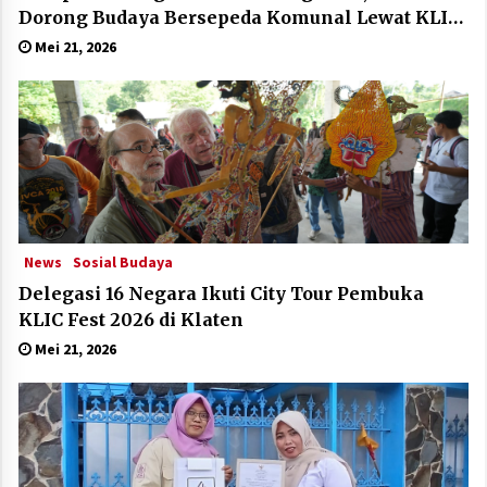
Dorong Budaya Bersepeda Komunal Lewat KLIC
Fest 2026
Mei 21, 2026
News
Sosial Budaya
Delegasi 16 Negara Ikuti City Tour Pembuka
KLIC Fest 2026 di Klaten
Mei 21, 2026