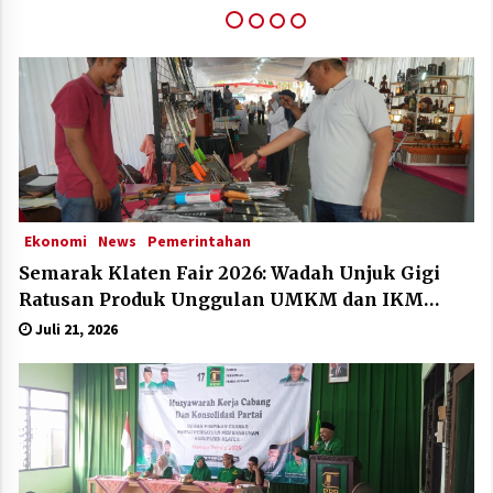
Klaten Dinobatkan Kabupten Sangat Inovatif Di
IGA Award 2025
Desember 11, 2025
Ekonomi
News
Pemerintahan
Semarak Klaten Fair 2026: Wadah Unjuk Gigi
Ratusan Produk Unggulan UMKM dan IKM
Lokal
Juli 21, 2026