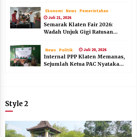
dan Lembaga Layak Anak pada
HAN 2026
Ekonomi
News
Pemerintahan
Juli 21, 2026
Semarak Klaten Fair 2026:
Wadah Unjuk Gigi Ratusan
Produk Unggulan UMKM dan
IKM Lokal
Juli 20, 2026
News
Politik
Internal PPP Klaten Memanas,
Sejumlah Ketua PAC Nyatakan
Mundur Massal
Style 2