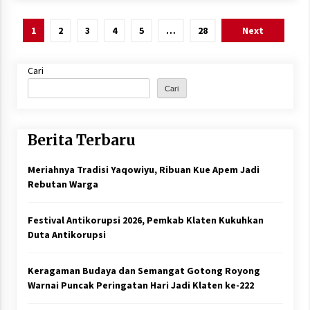
Paginasi
1
2
3
4
5
…
28
Next
pos
Cari
Cari
Berita Terbaru
Meriahnya Tradisi Yaqowiyu, Ribuan Kue Apem Jadi
Rebutan Warga
Festival Antikorupsi 2026, Pemkab Klaten Kukuhkan
Duta Antikorupsi
Keragaman Budaya dan Semangat Gotong Royong
Warnai Puncak Peringatan Hari Jadi Klaten ke-222