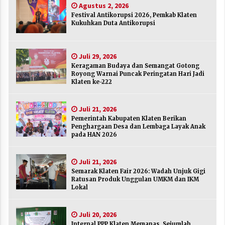
Agustus 2, 2026
Agustus 2, 2026
Festival Antikorupsi 2026, Pemkab Klaten
Kukuhkan Duta Antikorupsi
Keragaman Budaya dan Semangat Gotong
Royong Warnai Puncak Peringatan Hari Jadi
Klaten ke-222
Juli 29, 2026
Juli 29, 2026
Keragaman Budaya dan Semangat Gotong
Royong Warnai Puncak Peringatan Hari Jadi
Pemerintah Kabupaten Klaten Berikan
Klaten ke-222
Penghargaan Desa dan Lembaga Layak Anak
pada HAN 2026
Juli 21, 2026
Juli 21, 2026
Pemerintah Kabupaten Klaten Berikan
Semarak Klaten Fair 2026: Wadah Unjuk Gigi
Penghargaan Desa dan Lembaga Layak Anak
Ratusan Produk Unggulan UMKM dan IKM
pada HAN 2026
Lokal
Juli 21, 2026
Juli 21, 2026
Semarak Klaten Fair 2026: Wadah Unjuk Gigi
Internal PPP Klaten Memanas, Sejumlah Ketua
Ratusan Produk Unggulan UMKM dan IKM
PAC Nyatakan Mundur Massal
Lokal
Juli 20, 2026
Juli 20, 2026
Merayakan Sekolah sebagai Rumah Kedua
Internal PPP Klaten Memanas, Sejumlah