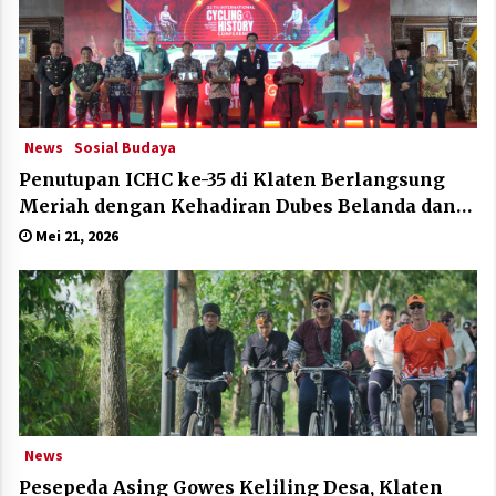
News
Sosial Budaya
Penutupan ICHC ke-35 di Klaten Berlangsung
Meriah dengan Kehadiran Dubes Belanda dan
Jerman
Mei 21, 2026
News
Pesepeda Asing Gowes Keliling Desa, Klaten