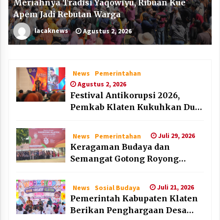
Meriahnya Tradisi Yaqowiyu, Ribuan Kue
Apem Jadi Rebutan Warga
lacaknews
Agustus 2, 2026
News
Pemerintahan
Agustus 2, 2026
Festival Antikorupsi 2026,
Pemkab Klaten Kukuhkan Duta
Antikorupsi
Juli 29, 2026
News
Pemerintahan
Keragaman Budaya dan
Semangat Gotong Royong
Warnai Puncak Peringatan Hari
Jadi Klaten ke-222
Juli 21, 2026
News
Sosial Budaya
Pemerintah Kabupaten Klaten
Berikan Penghargaan Desa