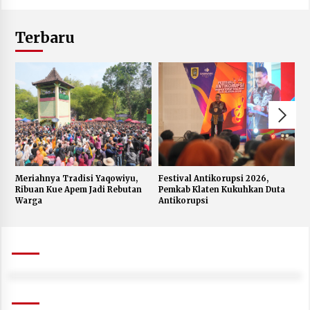
Terbaru
Meriahnya Tradisi Yaqowiyu,
Festival Antikorupsi 2026,
K
Ribuan Kue Apem Jadi Rebutan
Pemkab Klaten Kukuhkan Duta
S
Warga
Antikorupsi
W
J