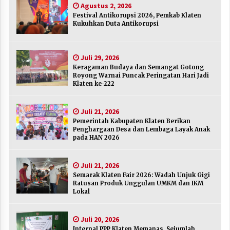
Agustus 2, 2026
Agustus 2, 2026
Festival Antikorupsi 2026, Pemkab Klaten
Kukuhkan Duta Antikorupsi
Keragaman Budaya dan Semangat Gotong
Royong Warnai Puncak Peringatan Hari Jadi
Klaten ke-222
Juli 29, 2026
Juli 29, 2026
Keragaman Budaya dan Semangat Gotong
Royong Warnai Puncak Peringatan Hari Jadi
Pemerintah Kabupaten Klaten Berikan
Klaten ke-222
Penghargaan Desa dan Lembaga Layak Anak
pada HAN 2026
Juli 21, 2026
Juli 21, 2026
Pemerintah Kabupaten Klaten Berikan
Semarak Klaten Fair 2026: Wadah Unjuk Gigi
Penghargaan Desa dan Lembaga Layak Anak
Ratusan Produk Unggulan UMKM dan IKM
pada HAN 2026
Lokal
Juli 21, 2026
Juli 21, 2026
Semarak Klaten Fair 2026: Wadah Unjuk Gigi
Internal PPP Klaten Memanas, Sejumlah Ketua
Ratusan Produk Unggulan UMKM dan IKM
PAC Nyatakan Mundur Massal
Lokal
Juli 20, 2026
Juli 20, 2026
Merayakan Sekolah sebagai Rumah Kedua
Internal PPP Klaten Memanas, Sejumlah