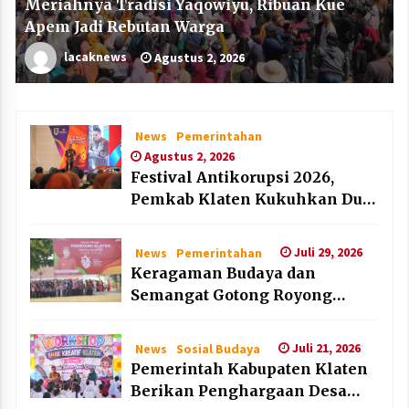
Meriahnya Tradisi Yaqowiyu, Ribuan Kue
Apem Jadi Rebutan Warga
lacaknews
Agustus 2, 2026
News
Pemerintahan
Agustus 2, 2026
Festival Antikorupsi 2026,
Pemkab Klaten Kukuhkan Duta
Antikorupsi
Juli 29, 2026
News
Pemerintahan
Keragaman Budaya dan
Semangat Gotong Royong
Warnai Puncak Peringatan Hari
Jadi Klaten ke-222
Juli 21, 2026
News
Sosial Budaya
Pemerintah Kabupaten Klaten
Berikan Penghargaan Desa