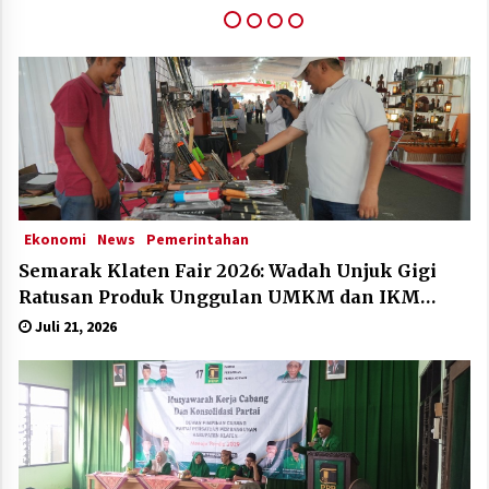
Klaten Dinobatkan Kabupten Sangat Inovatif Di
IGA Award 2025
Desember 11, 2025
Ekonomi
News
Pemerintahan
Semarak Klaten Fair 2026: Wadah Unjuk Gigi
Ratusan Produk Unggulan UMKM dan IKM
Lokal
Juli 21, 2026