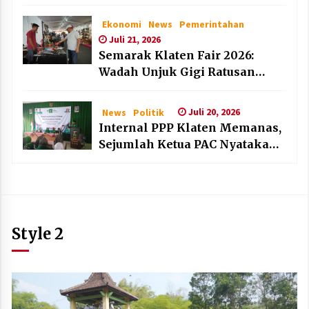
dan Lembaga Layak Anak pada
HAN 2026
Ekonomi
News
Pemerintahan
Juli 21, 2026
Semarak Klaten Fair 2026:
Wadah Unjuk Gigi Ratusan
Produk Unggulan UMKM dan
IKM Lokal
Juli 20, 2026
News
Politik
Internal PPP Klaten Memanas,
Sejumlah Ketua PAC Nyatakan
Mundur Massal
Style 2