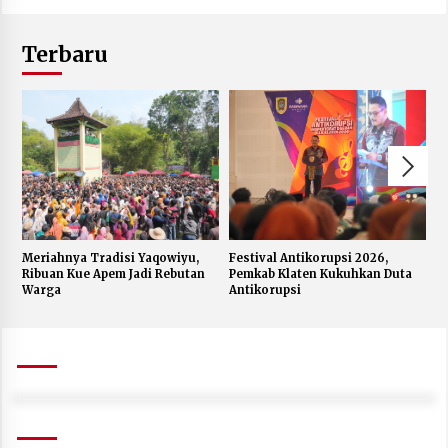
Terbaru
Meriahnya Tradisi Yaqowiyu,
Festival Antikorupsi 2026,
K
Ribuan Kue Apem Jadi Rebutan
Pemkab Klaten Kukuhkan Duta
S
Warga
Antikorupsi
W
J