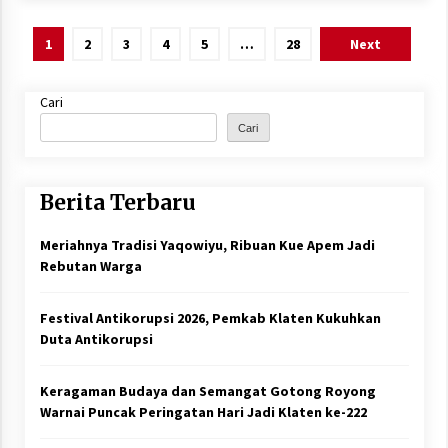
Paginasi
1
2
3
4
5
…
28
Next
pos
Cari
Cari
Berita Terbaru
Meriahnya Tradisi Yaqowiyu, Ribuan Kue Apem Jadi
Rebutan Warga
Festival Antikorupsi 2026, Pemkab Klaten Kukuhkan
Duta Antikorupsi
Keragaman Budaya dan Semangat Gotong Royong
Warnai Puncak Peringatan Hari Jadi Klaten ke-222