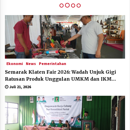
Klaten Dinobatkan Kabupten Sangat Inovatif Di
IGA Award 2025
Desember 11, 2025
Ekonomi
News
Pemerintahan
Semarak Klaten Fair 2026: Wadah Unjuk Gigi
Ratusan Produk Unggulan UMKM dan IKM
Lokal
Juli 21, 2026