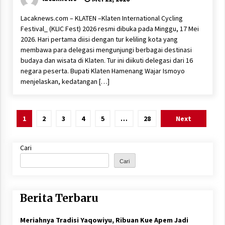
Lacaknews.com – KLATEN –Klaten International Cycling
Festival_ (KLIC Fest) 2026 resmi dibuka pada Minggu, 17 Mei
2026. Hari pertama diisi dengan tur keliling kota yang
membawa para delegasi mengunjungi berbagai destinasi
budaya dan wisata di Klaten. Tur ini diikuti delegasi dari 16
negara peserta. Bupati Klaten Hamenang Wajar Ismoyo
menjelaskan, kedatangan […]
Paginasi
1
2
3
4
5
…
28
Next
pos
Cari
Cari
Berita Terbaru
Meriahnya Tradisi Yaqowiyu, Ribuan Kue Apem Jadi