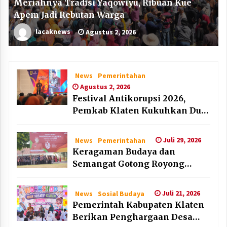
Meriahnya Tradisi Yaqowiyu, Ribuan Kue
Apem Jadi Rebutan Warga
lacaknews
Agustus 2, 2026
News
Pemerintahan
Agustus 2, 2026
Festival Antikorupsi 2026,
Pemkab Klaten Kukuhkan Duta
Antikorupsi
Juli 29, 2026
News
Pemerintahan
Keragaman Budaya dan
Semangat Gotong Royong
Warnai Puncak Peringatan Hari
Jadi Klaten ke-222
Juli 21, 2026
News
Sosial Budaya
Pemerintah Kabupaten Klaten
Berikan Penghargaan Desa