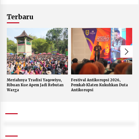
Terbaru
Meriahnya Tradisi Yaqowiyu,
Festival Antikorupsi 2026,
K
Ribuan Kue Apem Jadi Rebutan
Pemkab Klaten Kukuhkan Duta
S
Warga
Antikorupsi
W
J