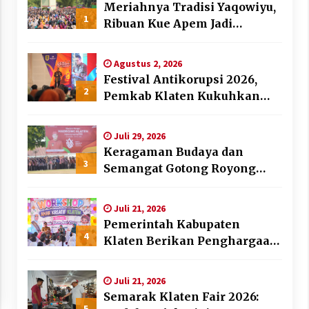
Meriahnya Tradisi Yaqowiyu,
1
Ribuan Kue Apem Jadi
Rebutan Warga
Agustus 2, 2026
Festival Antikorupsi 2026,
2
Pemkab Klaten Kukuhkan
Duta Antikorupsi
Juli 29, 2026
Keragaman Budaya dan
3
Semangat Gotong Royong
Warnai Puncak Peringatan
Hari Jadi Klaten ke-222
Juli 21, 2026
Pemerintah Kabupaten
4
Klaten Berikan Penghargaan
Desa dan Lembaga Layak
Anak pada HAN 2026
Juli 21, 2026
Semarak Klaten Fair 2026:
5