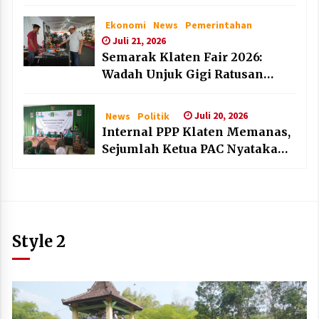
dan Lembaga Layak Anak pada
HAN 2026
Ekonomi
News
Pemerintahan
Juli 21, 2026
Semarak Klaten Fair 2026:
Wadah Unjuk Gigi Ratusan
Produk Unggulan UMKM dan
IKM Lokal
Juli 20, 2026
News
Politik
Internal PPP Klaten Memanas,
Sejumlah Ketua PAC Nyatakan
Mundur Massal
Style 2