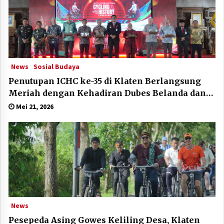
News
Sosial Budaya
Penutupan ICHC ke-35 di Klaten Berlangsung
Meriah dengan Kehadiran Dubes Belanda dan
Jerman
Mei 21, 2026
News
Pesepeda Asing Gowes Keliling Desa, Klaten