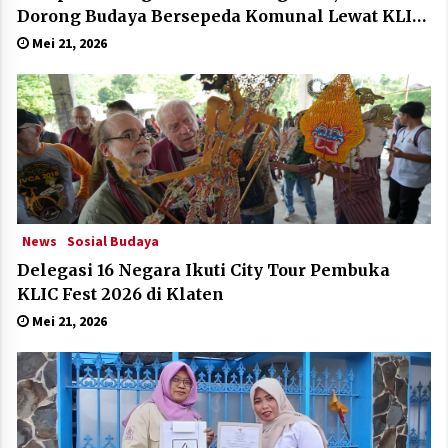
Dorong Budaya Bersepeda Komunal Lewat KLIC
Fest 2026
Mei 21, 2026
News
Sosial Budaya
Delegasi 16 Negara Ikuti City Tour Pembuka
KLIC Fest 2026 di Klaten
Mei 21, 2026