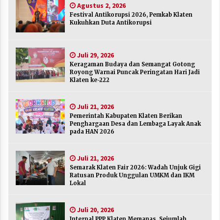
Agustus 2, 2026
Agustus 2, 2026
Festival Antikorupsi 2026, Pemkab Klaten
Kukuhkan Duta Antikorupsi
Keragaman Budaya dan Semangat Gotong
Royong Warnai Puncak Peringatan Hari Jadi
Klaten ke-222
Juli 29, 2026
Juli 29, 2026
Keragaman Budaya dan Semangat Gotong
Royong Warnai Puncak Peringatan Hari Jadi
Pemerintah Kabupaten Klaten Berikan
Klaten ke-222
Penghargaan Desa dan Lembaga Layak Anak
pada HAN 2026
Juli 21, 2026
Juli 21, 2026
Pemerintah Kabupaten Klaten Berikan
Semarak Klaten Fair 2026: Wadah Unjuk Gigi
Penghargaan Desa dan Lembaga Layak Anak
Ratusan Produk Unggulan UMKM dan IKM
pada HAN 2026
Lokal
Juli 21, 2026
Juli 21, 2026
Semarak Klaten Fair 2026: Wadah Unjuk Gigi
Internal PPP Klaten Memanas, Sejumlah Ketua
Ratusan Produk Unggulan UMKM dan IKM
PAC Nyatakan Mundur Massal
Lokal
Juli 20, 2026
Juli 20, 2026
Merayakan Sekolah sebagai Rumah Kedua
Internal PPP Klaten Memanas, Sejumlah