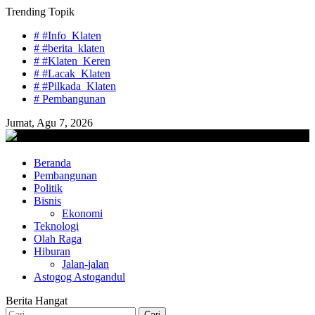
Skip
Trending Topik
to
# #Info_Klaten
content
# #berita_klaten
# #Klaten_Keren
# #Lacak_Klaten
# #Pilkada_Klaten
# Pembangunan
Jumat, Agu 7, 2026
lacaknews.com
Beranda
Lacak Gaya Baru
Pembangunan
Politik
Bisnis
Ekonomi
Teknologi
Olah Raga
Hiburan
Jalan-jalan
Astogog Astogandul
Berita Hangat
Cari