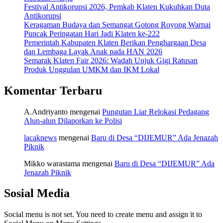
Festival Antikorupsi 2026, Pemkab Klaten Kukuhkan Duta
Antikorupsi
Keragaman Budaya dan Semangat Gotong Royong Warnai
Puncak Peringatan Hari Jadi Klaten ke-222
Pemerintah Kabupaten Klaten Berikan Penghargaan Desa
dan Lembaga Layak Anak pada HAN 2026
Semarak Klaten Fair 2026: Wadah Unjuk Gigi Ratusan
Produk Unggulan UMKM dan IKM Lokal
Komentar Terbaru
A.Andriyanto
mengenai
Pungutan Liar Relokasi Pedagang
Alun-alun Dilaporkan ke Polisi
lacaknews
mengenai
Baru di Desa “DIJEMUR” Ada Jenazah
Piknik
Mikko warastama
mengenai
Baru di Desa “DIJEMUR” Ada
Jenazah Piknik
Sosial Media
Social menu is not set. You need to create menu and assign it to