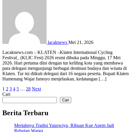
lacaknews
Mei 21, 2026
Lacaknews.com – KLATEN –Klaten International Cycling
Festival_ (KLIC Fest) 2026 resmi dibuka pada Minggu, 17 Mei
2026. Hari pertama diisi dengan tur keliling kota yang membawa
para delegasi mengunjungi berbagai destinasi budaya dan wisata di
Klaten. Tur ini diikuti delegasi dari 16 negara peserta. Bupati Klaten
Hamenang Wajar Ismoyo menjelaskan, kedatangan […]
Paginasi
1
2
3
4
5
…
28
Next
Cari
pos
Cari
Berita Terbaru
Meriahnya Tradisi Yaqowiyu, Ribuan Kue Apem Jadi
Rebutan Warga