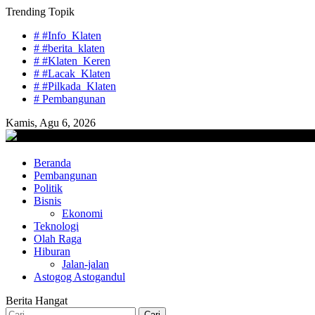
Skip
Trending Topik
to
# #Info_Klaten
content
# #berita_klaten
# #Klaten_Keren
# #Lacak_Klaten
# #Pilkada_Klaten
# Pembangunan
Kamis, Agu 6, 2026
lacaknews.com
Beranda
Lacak Gaya Baru
Pembangunan
Politik
Bisnis
Ekonomi
Teknologi
Olah Raga
Hiburan
Jalan-jalan
Astogog Astogandul
Berita Hangat
Cari