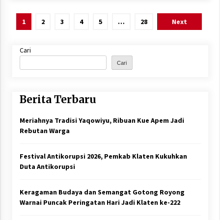
Paginasi
1
2
3
4
5
…
28
Next
pos
Cari
Cari
Berita Terbaru
Meriahnya Tradisi Yaqowiyu, Ribuan Kue Apem Jadi
Rebutan Warga
Festival Antikorupsi 2026, Pemkab Klaten Kukuhkan
Duta Antikorupsi
Keragaman Budaya dan Semangat Gotong Royong
Warnai Puncak Peringatan Hari Jadi Klaten ke-222