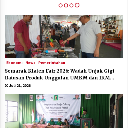
Klaten Dinobatkan Kabupten Sangat Inovatif Di
IGA Award 2025
Desember 11, 2025
Ekonomi
News
Pemerintahan
Semarak Klaten Fair 2026: Wadah Unjuk Gigi
Ratusan Produk Unggulan UMKM dan IKM
Lokal
Juli 21, 2026