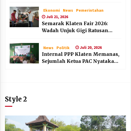
dan Lembaga Layak Anak pada
HAN 2026
Ekonomi
News
Pemerintahan
Juli 21, 2026
Semarak Klaten Fair 2026:
Wadah Unjuk Gigi Ratusan
Produk Unggulan UMKM dan
IKM Lokal
Juli 20, 2026
News
Politik
Internal PPP Klaten Memanas,
Sejumlah Ketua PAC Nyatakan
Mundur Massal
Style 2