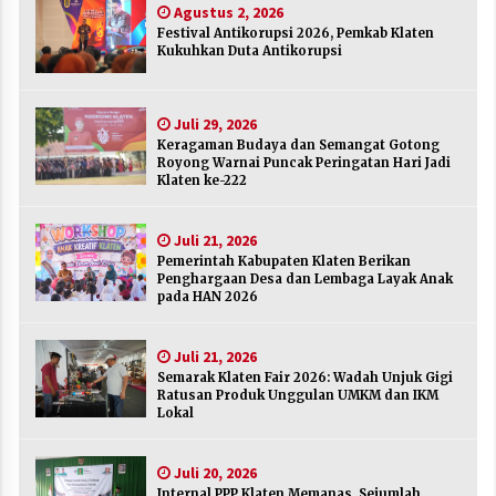
Agustus 2, 2026
Agustus 2, 2026
Festival Antikorupsi 2026, Pemkab Klaten
Kukuhkan Duta Antikorupsi
Keragaman Budaya dan Semangat Gotong
Royong Warnai Puncak Peringatan Hari Jadi
Klaten ke-222
Juli 29, 2026
Juli 29, 2026
Keragaman Budaya dan Semangat Gotong
Royong Warnai Puncak Peringatan Hari Jadi
Pemerintah Kabupaten Klaten Berikan
Klaten ke-222
Penghargaan Desa dan Lembaga Layak Anak
pada HAN 2026
Juli 21, 2026
Juli 21, 2026
Pemerintah Kabupaten Klaten Berikan
Semarak Klaten Fair 2026: Wadah Unjuk Gigi
Penghargaan Desa dan Lembaga Layak Anak
Ratusan Produk Unggulan UMKM dan IKM
pada HAN 2026
Lokal
Juli 21, 2026
Juli 21, 2026
Semarak Klaten Fair 2026: Wadah Unjuk Gigi
Internal PPP Klaten Memanas, Sejumlah Ketua
Ratusan Produk Unggulan UMKM dan IKM
PAC Nyatakan Mundur Massal
Lokal
Juli 20, 2026
Juli 20, 2026
Merayakan Sekolah sebagai Rumah Kedua
Internal PPP Klaten Memanas, Sejumlah