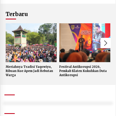
Terbaru
Meriahnya Tradisi Yaqowiyu,
Festival Antikorupsi 2026,
K
Ribuan Kue Apem Jadi Rebutan
Pemkab Klaten Kukuhkan Duta
S
Warga
Antikorupsi
W
J