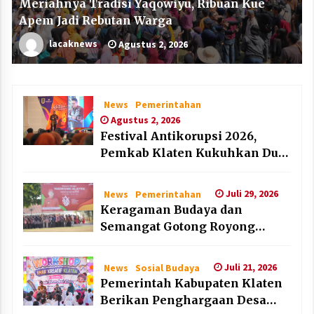
Meriahnya Tradisi Yaqowiyu, Ribuan Kue
Apem Jadi Rebutan Warga
lacaknews
Agustus 2, 2026
News
Pemerintahan
Agustus 2, 2026
Festival Antikorupsi 2026,
Pemkab Klaten Kukuhkan Duta
Antikorupsi
Juli 29, 2026
News
Pemerintahan
Keragaman Budaya dan
Semangat Gotong Royong
Warnai Puncak Peringatan Hari
Jadi Klaten ke-222
Juli 21, 2026
News
Sosial Budaya
Pemerintah Kabupaten Klaten
Berikan Penghargaan Desa