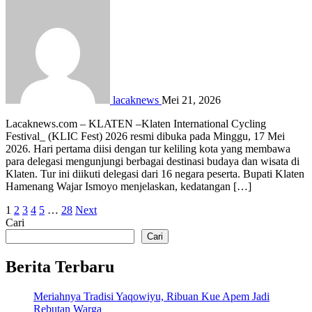
lacaknews
Mei 21, 2026
Lacaknews.com – KLATEN –Klaten International Cycling
Festival_ (KLIC Fest) 2026 resmi dibuka pada Minggu, 17 Mei
2026. Hari pertama diisi dengan tur keliling kota yang membawa
para delegasi mengunjungi berbagai destinasi budaya dan wisata di
Klaten. Tur ini diikuti delegasi dari 16 negara peserta. Bupati Klaten
Hamenang Wajar Ismoyo menjelaskan, kedatangan […]
Paginasi
1
2
3
4
5
…
28
Next
Cari
pos
Cari
Berita Terbaru
Meriahnya Tradisi Yaqowiyu, Ribuan Kue Apem Jadi
Rebutan Warga