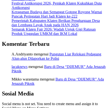
Festival Antikorupsi 2026, Pemkab Klaten Kukuhkan Duta
Antikorupsi
Keragaman Budaya dan Semangat Gotong Royong Warnai
Puncak Peringatan Hari Jadi Klaten ke-222
Pemerintah Kabupaten Klaten Berikan Penghargaan Desa
dan Lembaga Layak Anak pada HAN 2026
Semarak Klaten Fair 2026: Wadah Unjuk Gigi Ratusan
Produk Unggulan UMKM dan IKM Lokal
Komentar Terbaru
A.Andriyanto
mengenai
Pungutan Liar Relokasi Pedagang
Alun-alun Dilaporkan ke Polisi
lacaknews
mengenai
Baru di Desa “DIJEMUR” Ada Jenazah
Piknik
Mikko warastama
mengenai
Baru di Desa “DIJEMUR” Ada
Jenazah Piknik
Sosial Media
Social menu is not set. You need to create menu and assign it to