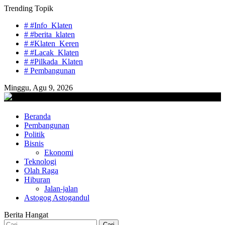
Skip
Trending Topik
to
# #Info_Klaten
content
# #berita_klaten
# #Klaten_Keren
# #Lacak_Klaten
# #Pilkada_Klaten
# Pembangunan
Minggu, Agu 9, 2026
lacaknews.com
Beranda
Lacak Gaya Baru
Pembangunan
Politik
Bisnis
Ekonomi
Teknologi
Olah Raga
Hiburan
Jalan-jalan
Astogog Astogandul
Berita Hangat
Cari