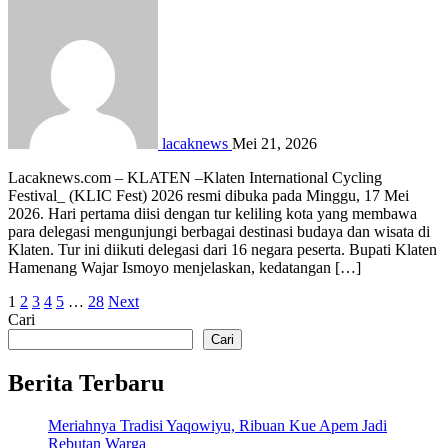
lacaknews
Mei 21, 2026
Lacaknews.com – KLATEN –Klaten International Cycling
Festival_ (KLIC Fest) 2026 resmi dibuka pada Minggu, 17 Mei
2026. Hari pertama diisi dengan tur keliling kota yang membawa
para delegasi mengunjungi berbagai destinasi budaya dan wisata di
Klaten. Tur ini diikuti delegasi dari 16 negara peserta. Bupati Klaten
Hamenang Wajar Ismoyo menjelaskan, kedatangan […]
Paginasi
1
2
3
4
5
…
28
Next
Cari
pos
Cari
Berita Terbaru
Meriahnya Tradisi Yaqowiyu, Ribuan Kue Apem Jadi
Rebutan Warga