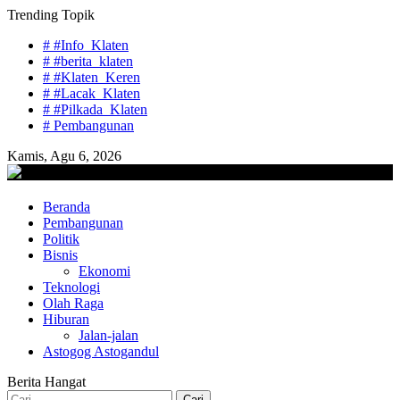
Skip
Trending Topik
to
# #Info_Klaten
content
# #berita_klaten
# #Klaten_Keren
# #Lacak_Klaten
# #Pilkada_Klaten
# Pembangunan
Kamis, Agu 6, 2026
lacaknews.com
Beranda
Lacak Gaya Baru
Pembangunan
Politik
Bisnis
Ekonomi
Teknologi
Olah Raga
Hiburan
Jalan-jalan
Astogog Astogandul
Berita Hangat
Cari