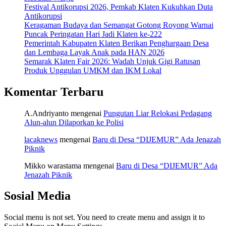
Festival Antikorupsi 2026, Pemkab Klaten Kukuhkan Duta
Antikorupsi
Keragaman Budaya dan Semangat Gotong Royong Warnai
Puncak Peringatan Hari Jadi Klaten ke-222
Pemerintah Kabupaten Klaten Berikan Penghargaan Desa
dan Lembaga Layak Anak pada HAN 2026
Semarak Klaten Fair 2026: Wadah Unjuk Gigi Ratusan
Produk Unggulan UMKM dan IKM Lokal
Komentar Terbaru
A.Andriyanto
mengenai
Pungutan Liar Relokasi Pedagang
Alun-alun Dilaporkan ke Polisi
lacaknews
mengenai
Baru di Desa “DIJEMUR” Ada Jenazah
Piknik
Mikko warastama
mengenai
Baru di Desa “DIJEMUR” Ada
Jenazah Piknik
Sosial Media
Social menu is not set. You need to create menu and assign it to