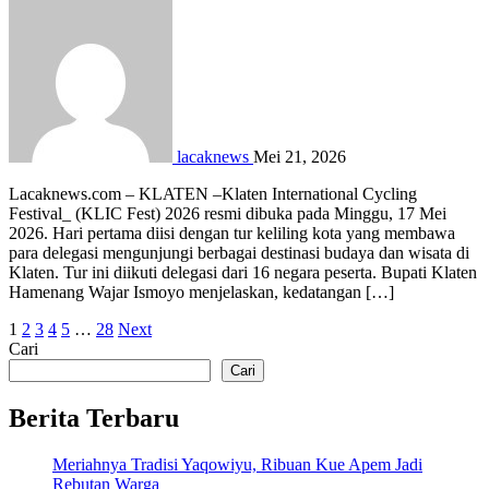
lacaknews
Mei 21, 2026
Lacaknews.com – KLATEN –Klaten International Cycling
Festival_ (KLIC Fest) 2026 resmi dibuka pada Minggu, 17 Mei
2026. Hari pertama diisi dengan tur keliling kota yang membawa
para delegasi mengunjungi berbagai destinasi budaya dan wisata di
Klaten. Tur ini diikuti delegasi dari 16 negara peserta. Bupati Klaten
Hamenang Wajar Ismoyo menjelaskan, kedatangan […]
Paginasi
1
2
3
4
5
…
28
Next
Cari
pos
Cari
Berita Terbaru
Meriahnya Tradisi Yaqowiyu, Ribuan Kue Apem Jadi
Rebutan Warga