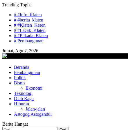
Skip
Trending Topik
to
# #Info_Klaten
content
# #berita_klaten
# #Klaten_Keren
# #Lacak_Klaten
# #Pilkada_Klaten
# Pembangunan
Jumat, Agu 7, 2026
lacaknews.com
Beranda
Lacak Gaya Baru
Pembangunan
Politik
Bisnis
Ekonomi
Teknologi
Olah Raga
Hiburan
Jalan-jalan
Astogog Astogandul
Berita Hangat
Cari