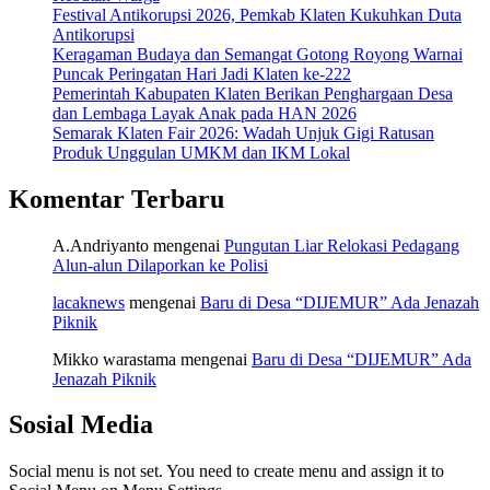
Festival Antikorupsi 2026, Pemkab Klaten Kukuhkan Duta
Antikorupsi
Keragaman Budaya dan Semangat Gotong Royong Warnai
Puncak Peringatan Hari Jadi Klaten ke-222
Pemerintah Kabupaten Klaten Berikan Penghargaan Desa
dan Lembaga Layak Anak pada HAN 2026
Semarak Klaten Fair 2026: Wadah Unjuk Gigi Ratusan
Produk Unggulan UMKM dan IKM Lokal
Komentar Terbaru
A.Andriyanto
mengenai
Pungutan Liar Relokasi Pedagang
Alun-alun Dilaporkan ke Polisi
lacaknews
mengenai
Baru di Desa “DIJEMUR” Ada Jenazah
Piknik
Mikko warastama
mengenai
Baru di Desa “DIJEMUR” Ada
Jenazah Piknik
Sosial Media
Social menu is not set. You need to create menu and assign it to