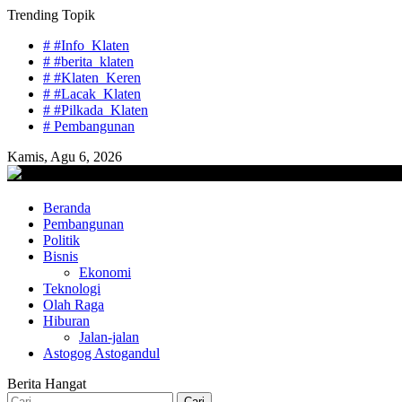
Skip
Trending Topik
to
# #Info_Klaten
content
# #berita_klaten
# #Klaten_Keren
# #Lacak_Klaten
# #Pilkada_Klaten
# Pembangunan
Kamis, Agu 6, 2026
lacaknews.com
Beranda
Lacak Gaya Baru
Pembangunan
Politik
Bisnis
Ekonomi
Teknologi
Olah Raga
Hiburan
Jalan-jalan
Astogog Astogandul
Berita Hangat
Cari