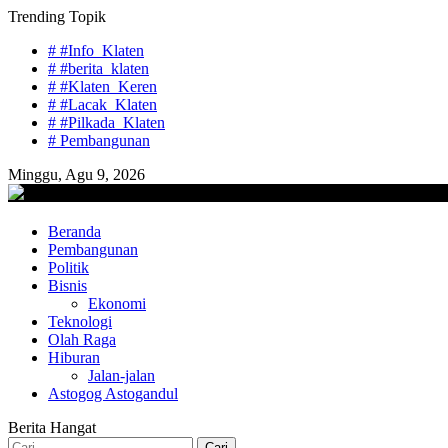
Skip
Trending Topik
to
# #Info_Klaten
content
# #berita_klaten
# #Klaten_Keren
# #Lacak_Klaten
# #Pilkada_Klaten
# Pembangunan
Minggu, Agu 9, 2026
lacaknews.com
Beranda
Lacak Gaya Baru
Pembangunan
Politik
Bisnis
Ekonomi
Teknologi
Olah Raga
Hiburan
Jalan-jalan
Astogog Astogandul
Berita Hangat
Cari