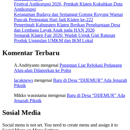
Festival Antikorupsi 2026, Pemkab Klaten Kukuhkan Duta
Antikorupsi
Keragaman Budaya dan Semangat Gotong Royong Warnai
Puncak Peringatan Hari Jadi Klaten ke-222
Pemerintah Kabupaten Klaten Berikan Penghargaan Desa
dan Lembaga Layak Anak pada HAN 2026
Semarak Klaten Fair 2026: Wadah Unjuk Gigi Ratusan
Produk Unggulan UMKM dan IKM Lokal
Komentar Terbaru
A.Andriyanto
mengenai
Pungutan Liar Relokasi Pedagang
Alun-alun Dilaporkan ke Polisi
lacaknews
mengenai
Baru di Desa “DIJEMUR” Ada Jenazah
Piknik
Mikko warastama
mengenai
Baru di Desa “DIJEMUR” Ada
Jenazah Piknik
Sosial Media
Social menu is not set. You need to create menu and assign it to