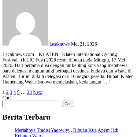
lacaknews
Mei 21, 2026
Lacaknews.com – KLATEN –Klaten International Cycling
Festival_ (KLIC Fest) 2026 resmi dibuka pada Minggu, 17 Mei
2026. Hari pertama diisi dengan tur keliling kota yang membawa
para delegasi mengunjungi berbagai destinasi budaya dan wisata di
Klaten. Tur ini diikuti delegasi dari 16 negara peserta. Bupati Klaten
Hamenang Wajar Ismoyo menjelaskan, kedatangan […]
Paginasi
1
2
3
4
5
…
28
Next
Cari
pos
Cari
Berita Terbaru
Meriahnya Tradisi Yaqowiyu, Ribuan Kue Apem Jadi
Rebutan Warga