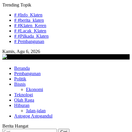
Skip
Trending Topik
to
# #Info_Klaten
content
# #berita_klaten
# #Klaten_Keren
# #Lacak_Klaten
# #Pilkada_Klaten
# Pembangunan
Kamis, Agu 6, 2026
lacaknews.com
Beranda
Lacak Gaya Baru
Pembangunan
Politik
Bisnis
Ekonomi
Teknologi
Olah Raga
Hiburan
Jalan-jalan
Astogog Astogandul
Berita Hangat
Cari