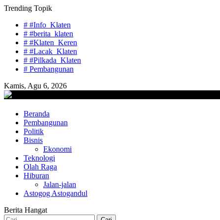
Skip
Trending Topik
to
# #Info_Klaten
content
# #berita_klaten
# #Klaten_Keren
# #Lacak_Klaten
# #Pilkada_Klaten
# Pembangunan
Kamis, Agu 6, 2026
lacaknews.com
Beranda
Lacak Gaya Baru
Pembangunan
Politik
Bisnis
Ekonomi
Teknologi
Olah Raga
Hiburan
Jalan-jalan
Astogog Astogandul
Berita Hangat
Cari