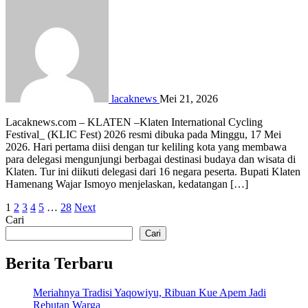
lacaknews
Mei 21, 2026
Lacaknews.com – KLATEN –Klaten International Cycling
Festival_ (KLIC Fest) 2026 resmi dibuka pada Minggu, 17 Mei
2026. Hari pertama diisi dengan tur keliling kota yang membawa
para delegasi mengunjungi berbagai destinasi budaya dan wisata di
Klaten. Tur ini diikuti delegasi dari 16 negara peserta. Bupati Klaten
Hamenang Wajar Ismoyo menjelaskan, kedatangan […]
Paginasi
1
2
3
4
5
…
28
Next
Cari
pos
Cari
Berita Terbaru
Meriahnya Tradisi Yaqowiyu, Ribuan Kue Apem Jadi
Rebutan Warga