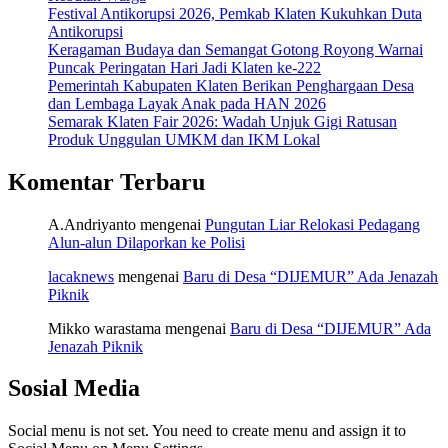
Festival Antikorupsi 2026, Pemkab Klaten Kukuhkan Duta
Antikorupsi
Keragaman Budaya dan Semangat Gotong Royong Warnai
Puncak Peringatan Hari Jadi Klaten ke-222
Pemerintah Kabupaten Klaten Berikan Penghargaan Desa
dan Lembaga Layak Anak pada HAN 2026
Semarak Klaten Fair 2026: Wadah Unjuk Gigi Ratusan
Produk Unggulan UMKM dan IKM Lokal
Komentar Terbaru
A.Andriyanto
mengenai
Pungutan Liar Relokasi Pedagang
Alun-alun Dilaporkan ke Polisi
lacaknews
mengenai
Baru di Desa “DIJEMUR” Ada Jenazah
Piknik
Mikko warastama
mengenai
Baru di Desa “DIJEMUR” Ada
Jenazah Piknik
Sosial Media
Social menu is not set. You need to create menu and assign it to