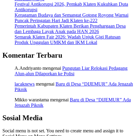
Festival Antikorupsi 2026, Pemkab Klaten Kukuhkan Duta
Antikorupsi
Keragaman Budaya dan Semangat Gotong Royong Warnai
Puncak Peringatan Hari Jadi Klaten ke-222
Pemerintah Kabupaten Klaten Berikan Penghargaan Desa
dan Lembaga Layak Anak pada HAN 2026
Semarak Klaten Fair 2026: Wadah Unjuk Gigi Ratusan
Produk Unggulan UMKM dan IKM Lokal
Komentar Terbaru
A.Andriyanto
mengenai
Pungutan Liar Relokasi Pedagang
Alun-alun Dilaporkan ke Polisi
lacaknews
mengenai
Baru di Desa “DIJEMUR” Ada Jenazah
Piknik
Mikko warastama
mengenai
Baru di Desa “DIJEMUR” Ada
Jenazah Piknik
Sosial Media
Social menu is not set. You need to create menu and assign it to