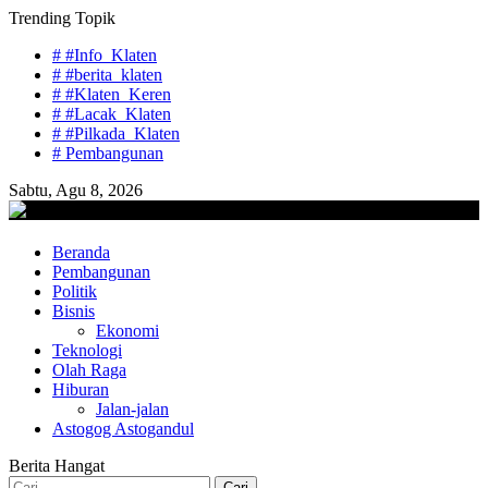
Skip
Trending Topik
to
# #Info_Klaten
content
# #berita_klaten
# #Klaten_Keren
# #Lacak_Klaten
# #Pilkada_Klaten
# Pembangunan
Sabtu, Agu 8, 2026
lacaknews.com
Beranda
Lacak Gaya Baru
Pembangunan
Politik
Bisnis
Ekonomi
Teknologi
Olah Raga
Hiburan
Jalan-jalan
Astogog Astogandul
Berita Hangat
Cari