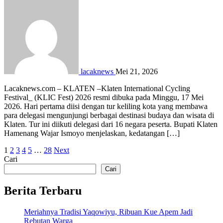
lacaknews
Mei 21, 2026
Lacaknews.com – KLATEN –Klaten International Cycling
Festival_ (KLIC Fest) 2026 resmi dibuka pada Minggu, 17 Mei
2026. Hari pertama diisi dengan tur keliling kota yang membawa
para delegasi mengunjungi berbagai destinasi budaya dan wisata di
Klaten. Tur ini diikuti delegasi dari 16 negara peserta. Bupati Klaten
Hamenang Wajar Ismoyo menjelaskan, kedatangan […]
Paginasi
1
2
3
4
5
…
28
Next
Cari
pos
Cari
Berita Terbaru
Meriahnya Tradisi Yaqowiyu, Ribuan Kue Apem Jadi
Rebutan Warga