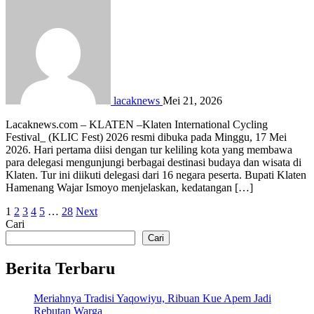
lacaknews
Mei 21, 2026
Lacaknews.com – KLATEN –Klaten International Cycling
Festival_ (KLIC Fest) 2026 resmi dibuka pada Minggu, 17 Mei
2026. Hari pertama diisi dengan tur keliling kota yang membawa
para delegasi mengunjungi berbagai destinasi budaya dan wisata di
Klaten. Tur ini diikuti delegasi dari 16 negara peserta. Bupati Klaten
Hamenang Wajar Ismoyo menjelaskan, kedatangan […]
Paginasi
1
2
3
4
5
…
28
Next
Cari
pos
Cari
Berita Terbaru
Meriahnya Tradisi Yaqowiyu, Ribuan Kue Apem Jadi
Rebutan Warga