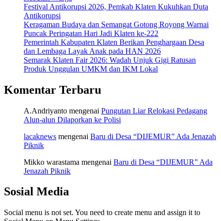
Festival Antikorupsi 2026, Pemkab Klaten Kukuhkan Duta
Antikorupsi
Keragaman Budaya dan Semangat Gotong Royong Warnai
Puncak Peringatan Hari Jadi Klaten ke-222
Pemerintah Kabupaten Klaten Berikan Penghargaan Desa
dan Lembaga Layak Anak pada HAN 2026
Semarak Klaten Fair 2026: Wadah Unjuk Gigi Ratusan
Produk Unggulan UMKM dan IKM Lokal
Komentar Terbaru
A.Andriyanto
mengenai
Pungutan Liar Relokasi Pedagang
Alun-alun Dilaporkan ke Polisi
lacaknews
mengenai
Baru di Desa “DIJEMUR” Ada Jenazah
Piknik
Mikko warastama
mengenai
Baru di Desa “DIJEMUR” Ada
Jenazah Piknik
Sosial Media
Social menu is not set. You need to create menu and assign it to