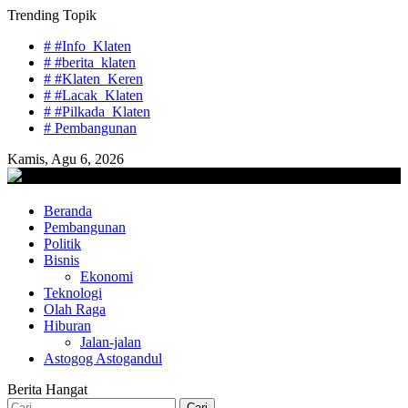
Skip
Trending Topik
to
# #Info_Klaten
content
# #berita_klaten
# #Klaten_Keren
# #Lacak_Klaten
# #Pilkada_Klaten
# Pembangunan
Kamis, Agu 6, 2026
lacaknews.com
Beranda
Lacak Gaya Baru
Pembangunan
Politik
Bisnis
Ekonomi
Teknologi
Olah Raga
Hiburan
Jalan-jalan
Astogog Astogandul
Berita Hangat
Cari