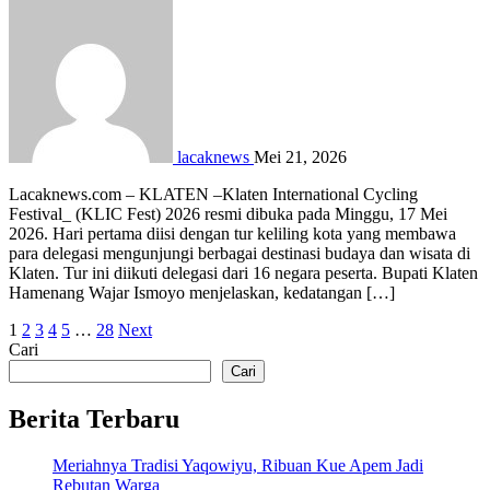
lacaknews
Mei 21, 2026
Lacaknews.com – KLATEN –Klaten International Cycling
Festival_ (KLIC Fest) 2026 resmi dibuka pada Minggu, 17 Mei
2026. Hari pertama diisi dengan tur keliling kota yang membawa
para delegasi mengunjungi berbagai destinasi budaya dan wisata di
Klaten. Tur ini diikuti delegasi dari 16 negara peserta. Bupati Klaten
Hamenang Wajar Ismoyo menjelaskan, kedatangan […]
Paginasi
1
2
3
4
5
…
28
Next
Cari
pos
Cari
Berita Terbaru
Meriahnya Tradisi Yaqowiyu, Ribuan Kue Apem Jadi
Rebutan Warga