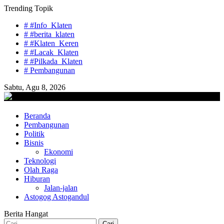
Skip
Trending Topik
to
# #Info_Klaten
content
# #berita_klaten
# #Klaten_Keren
# #Lacak_Klaten
# #Pilkada_Klaten
# Pembangunan
Sabtu, Agu 8, 2026
lacaknews.com
Beranda
Lacak Gaya Baru
Pembangunan
Politik
Bisnis
Ekonomi
Teknologi
Olah Raga
Hiburan
Jalan-jalan
Astogog Astogandul
Berita Hangat
Cari