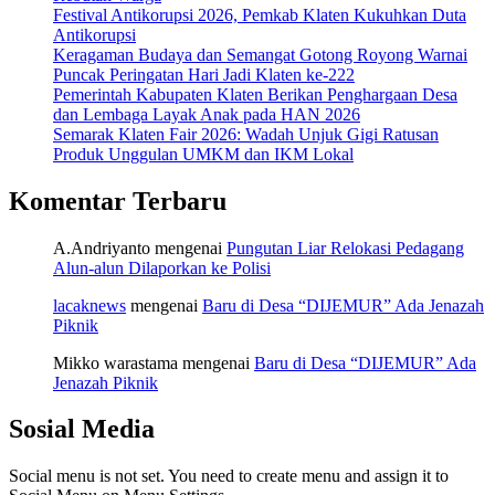
Festival Antikorupsi 2026, Pemkab Klaten Kukuhkan Duta
Antikorupsi
Keragaman Budaya dan Semangat Gotong Royong Warnai
Puncak Peringatan Hari Jadi Klaten ke-222
Pemerintah Kabupaten Klaten Berikan Penghargaan Desa
dan Lembaga Layak Anak pada HAN 2026
Semarak Klaten Fair 2026: Wadah Unjuk Gigi Ratusan
Produk Unggulan UMKM dan IKM Lokal
Komentar Terbaru
A.Andriyanto
mengenai
Pungutan Liar Relokasi Pedagang
Alun-alun Dilaporkan ke Polisi
lacaknews
mengenai
Baru di Desa “DIJEMUR” Ada Jenazah
Piknik
Mikko warastama
mengenai
Baru di Desa “DIJEMUR” Ada
Jenazah Piknik
Sosial Media
Social menu is not set. You need to create menu and assign it to