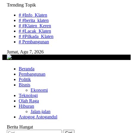
Skip
Trending Topik
to
# #Info_Klaten
content
# #berita_klaten
# #Klaten_Keren
# #Lacak_Klaten
# #Pilkada_Klaten
# Pembangunan
Jumat, Agu 7, 2026
lacaknews.com
Beranda
Lacak Gaya Baru
Pembangunan
Politik
Bisnis
Ekonomi
Teknologi
Olah Raga
Hiburan
Jalan-jalan
Astogog Astogandul
Berita Hangat
Cari