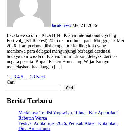
lacaknews
Mei 21, 2026
Lacaknews.com – KLATEN –Klaten International Cycling
Festival_ (KLIC Fest) 2026 resmi dibuka pada Minggu, 17 Mei
2026. Hari pertama diisi dengan tur keliling kota yang
membawa para delegasi mengunjungi berbagai destinasi
budaya dan wisata di Klaten. Tur ini diikuti delegasi dari 16
negara peserta. Bupati Klaten Hamenang Wajar Ismoyo
menjelaskan, kedatangan […]
Paginasi
1
2
3
4
5
…
28
Next
Cari
pos
Cari
Berita Terbaru
Meriahnya Tradisi Yaqowiyu, Ribuan Kue Apem Jadi
Rebutan Warga
Festival Antikorupsi 2026, Pemkab Klaten Kukuhkan
Duta Antikorupsi