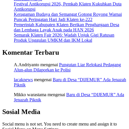
Festival Antikorupsi 2026, Pemkab Klaten Kukuhkan Duta
Antikorupsi
Keragaman Budaya dan Semangat Gotong Royong Warnai
Puncak Peringatan Hari Jadi Klaten ke-222
Pemerintah Kabupaten Klaten Berikan Penghargaan Desa
dan Lembaga Layak Anak pada HAN 2026
Semarak Klaten Fair 2026: Wadah Unjuk Gigi Ratusan
Produk Unggulan UMKM dan IKM Lokal
Komentar Terbaru
A.Andriyanto
mengenai
Pungutan Liar Relokasi Pedagang
Alun-alun Dilaporkan ke Polisi
lacaknews
mengenai
Baru di Desa “DIJEMUR” Ada Jenazah
Piknik
Mikko warastama
mengenai
Baru di Desa “DIJEMUR” Ada
Jenazah Piknik
Sosial Media
Social menu is not set. You need to create menu and assign it to