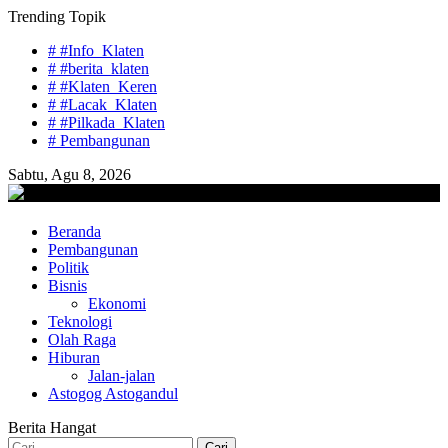
Skip
Trending Topik
to
# #Info_Klaten
content
# #berita_klaten
# #Klaten_Keren
# #Lacak_Klaten
# #Pilkada_Klaten
# Pembangunan
Sabtu, Agu 8, 2026
lacaknews.com
Beranda
Lacak Gaya Baru
Pembangunan
Politik
Bisnis
Ekonomi
Teknologi
Olah Raga
Hiburan
Jalan-jalan
Astogog Astogandul
Berita Hangat
Cari