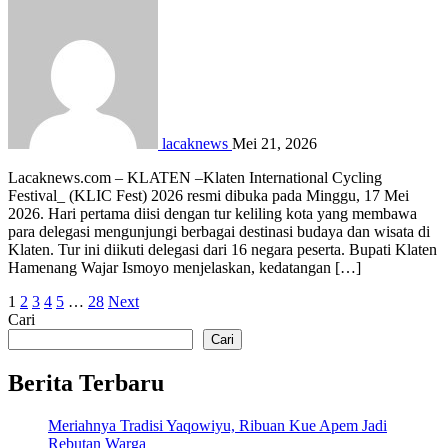
lacaknews
Mei 21, 2026
Lacaknews.com – KLATEN –Klaten International Cycling
Festival_ (KLIC Fest) 2026 resmi dibuka pada Minggu, 17 Mei
2026. Hari pertama diisi dengan tur keliling kota yang membawa
para delegasi mengunjungi berbagai destinasi budaya dan wisata di
Klaten. Tur ini diikuti delegasi dari 16 negara peserta. Bupati Klaten
Hamenang Wajar Ismoyo menjelaskan, kedatangan […]
Paginasi
1
2
3
4
5
…
28
Next
Cari
pos
Cari
Berita Terbaru
Meriahnya Tradisi Yaqowiyu, Ribuan Kue Apem Jadi
Rebutan Warga