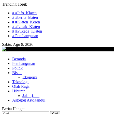
Skip
Trending Topik
to
# #Info_Klaten
content
# #berita_klaten
# #Klaten_Keren
# #Lacak_Klaten
# #Pilkada_Klaten
# Pembangunan
Sabtu, Agu 8, 2026
lacaknews.com
Beranda
Lacak Gaya Baru
Pembangunan
Politik
Bisnis
Ekonomi
Teknologi
Olah Raga
Hiburan
Jalan-jalan
Astogog Astogandul
Berita Hangat
Cari