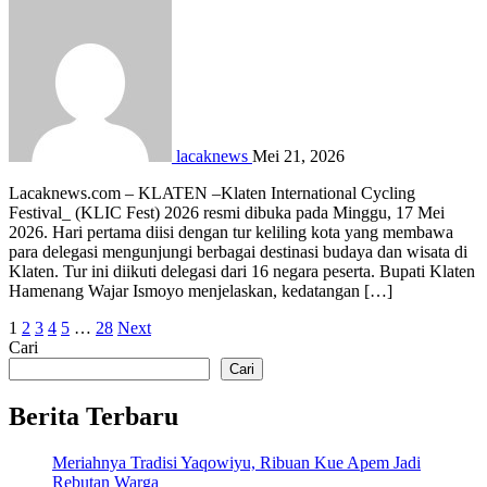
lacaknews
Mei 21, 2026
Lacaknews.com – KLATEN –Klaten International Cycling
Festival_ (KLIC Fest) 2026 resmi dibuka pada Minggu, 17 Mei
2026. Hari pertama diisi dengan tur keliling kota yang membawa
para delegasi mengunjungi berbagai destinasi budaya dan wisata di
Klaten. Tur ini diikuti delegasi dari 16 negara peserta. Bupati Klaten
Hamenang Wajar Ismoyo menjelaskan, kedatangan […]
Paginasi
1
2
3
4
5
…
28
Next
Cari
pos
Cari
Berita Terbaru
Meriahnya Tradisi Yaqowiyu, Ribuan Kue Apem Jadi
Rebutan Warga