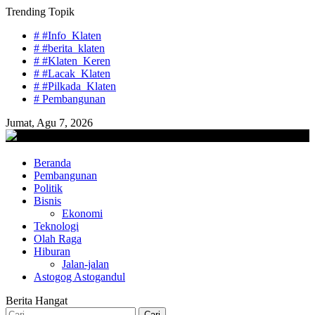
Skip
Trending Topik
to
# #Info_Klaten
content
# #berita_klaten
# #Klaten_Keren
# #Lacak_Klaten
# #Pilkada_Klaten
# Pembangunan
Jumat, Agu 7, 2026
lacaknews.com
Beranda
Lacak Gaya Baru
Pembangunan
Politik
Bisnis
Ekonomi
Teknologi
Olah Raga
Hiburan
Jalan-jalan
Astogog Astogandul
Berita Hangat
Cari