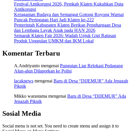
Festival Antikorupsi 2026, Pemkab Klaten Kukuhkan Duta
Antikorupsi
Keragaman Budaya dan Semangat Gotong Royong Warnai
Puncak Peringatan Hari Jadi Klaten ke-222
Pemerintah Kabupaten Klaten Berikan Penghargaan Desa
dan Lembaga Layak Anak pada HAN 2026
Semarak Klaten Fair 2026: Wadah Unjuk Gigi Ratusan
Produk Unggulan UMKM dan IKM Lokal
Komentar Terbaru
A.Andriyanto
mengenai
Pungutan Liar Relokasi Pedagang
Alun-alun Dilaporkan ke Polisi
lacaknews
mengenai
Baru di Desa “DIJEMUR” Ada Jenazah
Piknik
Mikko warastama
mengenai
Baru di Desa “DIJEMUR” Ada
Jenazah Piknik
Sosial Media
Social menu is not set. You need to create menu and assign it to