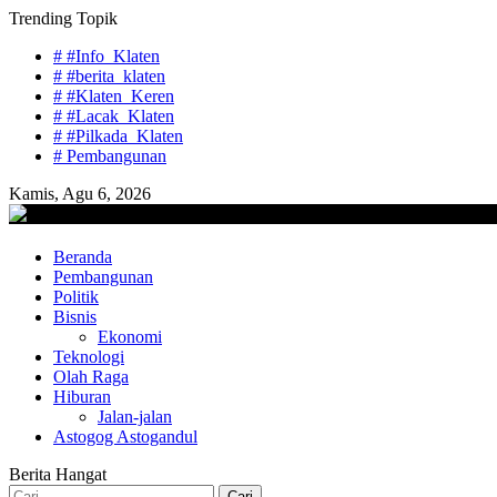
Skip
Trending Topik
to
# #Info_Klaten
content
# #berita_klaten
# #Klaten_Keren
# #Lacak_Klaten
# #Pilkada_Klaten
# Pembangunan
Kamis, Agu 6, 2026
lacaknews.com
Beranda
Lacak Gaya Baru
Pembangunan
Politik
Bisnis
Ekonomi
Teknologi
Olah Raga
Hiburan
Jalan-jalan
Astogog Astogandul
Berita Hangat
Cari