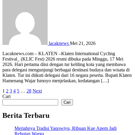
lacaknews
Mei 21, 2026
Lacaknews.com – KLATEN –Klaten International Cycling
Festival_ (KLIC Fest) 2026 resmi dibuka pada Minggu, 17 Mei
2026. Hari pertama diisi dengan tur keliling kota yang membawa
para delegasi mengunjungi berbagai destinasi budaya dan wisata di
Klaten. Tur ini diikuti delegasi dari 16 negara peserta. Bupati Klaten
Hamenang Wajar Ismoyo menjelaskan, kedatangan […]
Paginasi
1
2
3
4
5
…
28
Next
Cari
pos
Cari
Berita Terbaru
Meriahnya Tradisi Yaqowiyu, Ribuan Kue Apem Jadi
Rebutan Warga