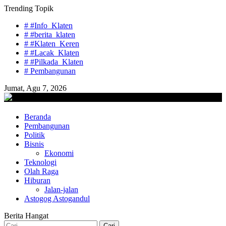
Skip
Trending Topik
to
# #Info_Klaten
content
# #berita_klaten
# #Klaten_Keren
# #Lacak_Klaten
# #Pilkada_Klaten
# Pembangunan
Jumat, Agu 7, 2026
lacaknews.com
Beranda
Lacak Gaya Baru
Pembangunan
Politik
Bisnis
Ekonomi
Teknologi
Olah Raga
Hiburan
Jalan-jalan
Astogog Astogandul
Berita Hangat
Cari