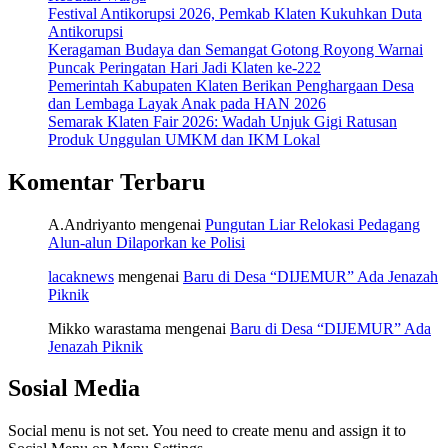
Festival Antikorupsi 2026, Pemkab Klaten Kukuhkan Duta
Antikorupsi
Keragaman Budaya dan Semangat Gotong Royong Warnai
Puncak Peringatan Hari Jadi Klaten ke-222
Pemerintah Kabupaten Klaten Berikan Penghargaan Desa
dan Lembaga Layak Anak pada HAN 2026
Semarak Klaten Fair 2026: Wadah Unjuk Gigi Ratusan
Produk Unggulan UMKM dan IKM Lokal
Komentar Terbaru
A.Andriyanto
mengenai
Pungutan Liar Relokasi Pedagang
Alun-alun Dilaporkan ke Polisi
lacaknews
mengenai
Baru di Desa “DIJEMUR” Ada Jenazah
Piknik
Mikko warastama
mengenai
Baru di Desa “DIJEMUR” Ada
Jenazah Piknik
Sosial Media
Social menu is not set. You need to create menu and assign it to