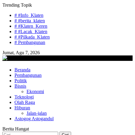
Skip
Trending Topik
to
# #Info_Klaten
content
# #berita_klaten
# #Klaten_Keren
# #Lacak_Klaten
# #Pilkada_Klaten
# Pembangunan
Jumat, Agu 7, 2026
lacaknews.com
Beranda
Lacak Gaya Baru
Pembangunan
Politik
Bisnis
Ekonomi
Teknologi
Olah Raga
Hiburan
Jalan-jalan
Astogog Astogandul
Berita Hangat
Cari