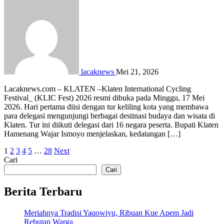
lacaknews
Mei 21, 2026
Lacaknews.com – KLATEN –Klaten International Cycling
Festival_ (KLIC Fest) 2026 resmi dibuka pada Minggu, 17 Mei
2026. Hari pertama diisi dengan tur keliling kota yang membawa
para delegasi mengunjungi berbagai destinasi budaya dan wisata di
Klaten. Tur ini diikuti delegasi dari 16 negara peserta. Bupati Klaten
Hamenang Wajar Ismoyo menjelaskan, kedatangan […]
Paginasi
1
2
3
4
5
…
28
Next
Cari
pos
Cari
Berita Terbaru
Meriahnya Tradisi Yaqowiyu, Ribuan Kue Apem Jadi
Rebutan Warga