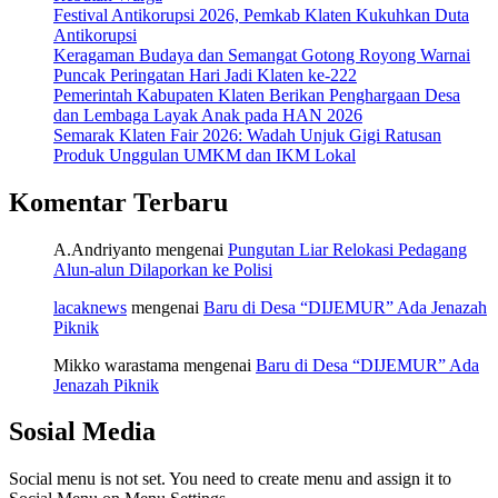
Festival Antikorupsi 2026, Pemkab Klaten Kukuhkan Duta
Antikorupsi
Keragaman Budaya dan Semangat Gotong Royong Warnai
Puncak Peringatan Hari Jadi Klaten ke-222
Pemerintah Kabupaten Klaten Berikan Penghargaan Desa
dan Lembaga Layak Anak pada HAN 2026
Semarak Klaten Fair 2026: Wadah Unjuk Gigi Ratusan
Produk Unggulan UMKM dan IKM Lokal
Komentar Terbaru
A.Andriyanto
mengenai
Pungutan Liar Relokasi Pedagang
Alun-alun Dilaporkan ke Polisi
lacaknews
mengenai
Baru di Desa “DIJEMUR” Ada Jenazah
Piknik
Mikko warastama
mengenai
Baru di Desa “DIJEMUR” Ada
Jenazah Piknik
Sosial Media
Social menu is not set. You need to create menu and assign it to