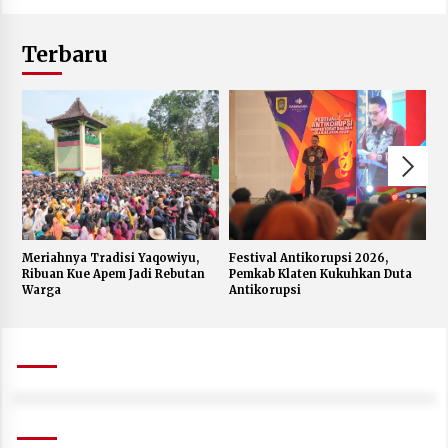
Terbaru
Meriahnya Tradisi Yaqowiyu,
Festival Antikorupsi 2026,
K
Ribuan Kue Apem Jadi Rebutan
Pemkab Klaten Kukuhkan Duta
S
Warga
Antikorupsi
W
J