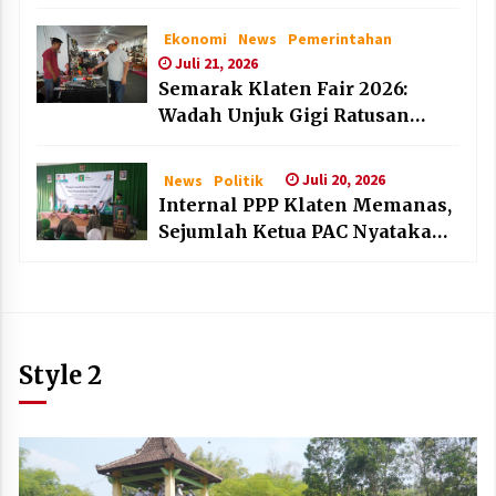
dan Lembaga Layak Anak pada
HAN 2026
Ekonomi
News
Pemerintahan
Juli 21, 2026
Semarak Klaten Fair 2026:
Wadah Unjuk Gigi Ratusan
Produk Unggulan UMKM dan
IKM Lokal
Juli 20, 2026
News
Politik
Internal PPP Klaten Memanas,
Sejumlah Ketua PAC Nyatakan
Mundur Massal
Style 2