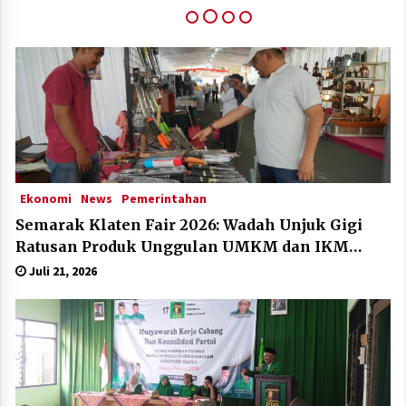
Klaten Dinobatkan Kabupten Sangat Inovatif Di
IGA Award 2025
Desember 11, 2025
Ekonomi
News
Pemerintahan
Semarak Klaten Fair 2026: Wadah Unjuk Gigi
Ratusan Produk Unggulan UMKM dan IKM
Lokal
Juli 21, 2026