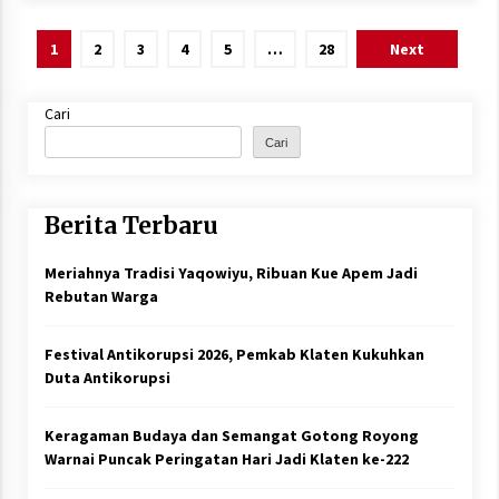
Paginasi
1
2
3
4
5
…
28
Next
pos
Cari
Cari
Berita Terbaru
Meriahnya Tradisi Yaqowiyu, Ribuan Kue Apem Jadi
Rebutan Warga
Festival Antikorupsi 2026, Pemkab Klaten Kukuhkan
Duta Antikorupsi
Keragaman Budaya dan Semangat Gotong Royong
Warnai Puncak Peringatan Hari Jadi Klaten ke-222