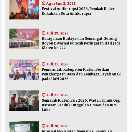
Agustus 2, 2026
Agustus 2, 2026
Festival Antikorupsi 2026, Pemkab Klaten
Kukuhkan Duta Antikorupsi
Keragaman Budaya dan Semangat Gotong
Royong Warnai Puncak Peringatan Hari Jadi
Klaten ke-222
Juli 29, 2026
Juli 29, 2026
Keragaman Budaya dan Semangat Gotong
Royong Warnai Puncak Peringatan Hari Jadi
Pemerintah Kabupaten Klaten Berikan
Klaten ke-222
Penghargaan Desa dan Lembaga Layak Anak
pada HAN 2026
Juli 21, 2026
Juli 21, 2026
Pemerintah Kabupaten Klaten Berikan
Semarak Klaten Fair 2026: Wadah Unjuk Gigi
Penghargaan Desa dan Lembaga Layak Anak
Ratusan Produk Unggulan UMKM dan IKM
pada HAN 2026
Lokal
Juli 21, 2026
Juli 21, 2026
Semarak Klaten Fair 2026: Wadah Unjuk Gigi
Internal PPP Klaten Memanas, Sejumlah Ketua
Ratusan Produk Unggulan UMKM dan IKM
PAC Nyatakan Mundur Massal
Lokal
Juli 20, 2026
Juli 20, 2026
Merayakan Sekolah sebagai Rumah Kedua
Internal PPP Klaten Memanas, Sejumlah