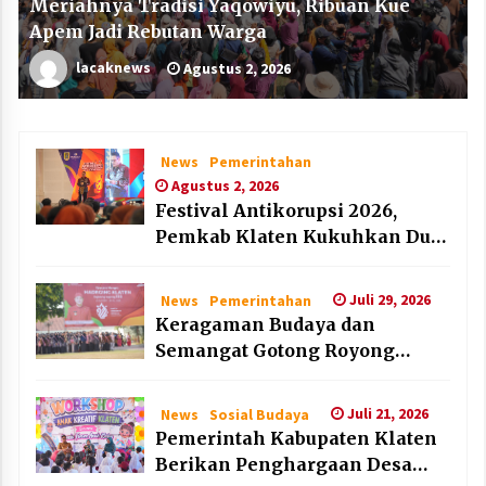
Meriahnya Tradisi Yaqowiyu, Ribuan Kue
Apem Jadi Rebutan Warga
lacaknews
Agustus 2, 2026
News
Pemerintahan
Agustus 2, 2026
Festival Antikorupsi 2026,
Pemkab Klaten Kukuhkan Duta
Antikorupsi
Juli 29, 2026
News
Pemerintahan
Keragaman Budaya dan
Semangat Gotong Royong
Warnai Puncak Peringatan Hari
Jadi Klaten ke-222
Juli 21, 2026
News
Sosial Budaya
Pemerintah Kabupaten Klaten
Berikan Penghargaan Desa