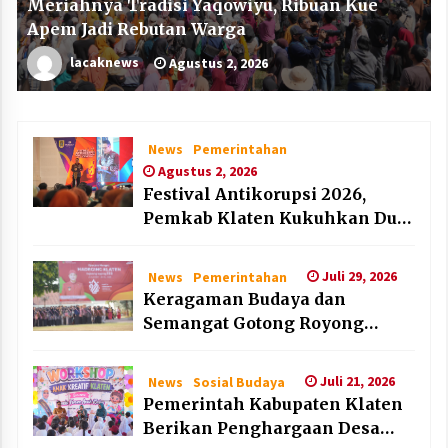
Meriahnya Tradisi Yaqowiyu, Ribuan Kue
Apem Jadi Rebutan Warga
lacaknews
Agustus 2, 2026
News
Pemerintahan
Agustus 2, 2026
Festival Antikorupsi 2026,
Pemkab Klaten Kukuhkan Duta
Antikorupsi
Juli 29, 2026
News
Pemerintahan
Keragaman Budaya dan
Semangat Gotong Royong
Warnai Puncak Peringatan Hari
Jadi Klaten ke-222
Juli 21, 2026
News
Sosial Budaya
Pemerintah Kabupaten Klaten
Berikan Penghargaan Desa