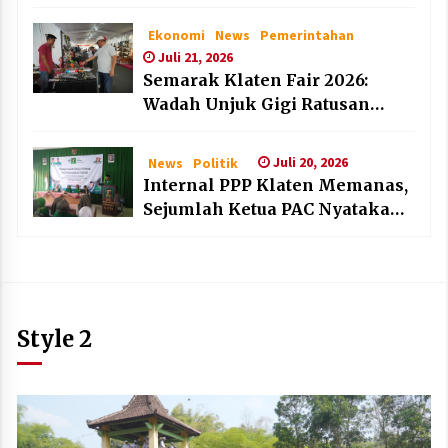
dan Lembaga Layak Anak pada
HAN 2026
Ekonomi
News
Pemerintahan
Juli 21, 2026
Semarak Klaten Fair 2026:
Wadah Unjuk Gigi Ratusan
Produk Unggulan UMKM dan
IKM Lokal
Juli 20, 2026
News
Politik
Internal PPP Klaten Memanas,
Sejumlah Ketua PAC Nyatakan
Mundur Massal
Style 2