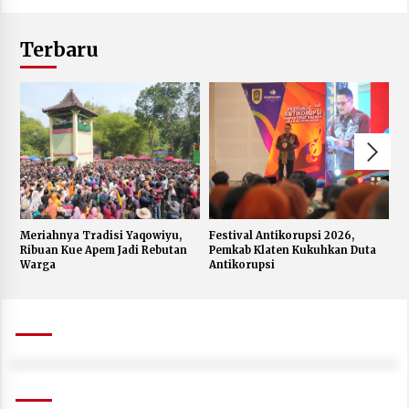
Terbaru
Meriahnya Tradisi Yaqowiyu,
Festival Antikorupsi 2026,
K
Ribuan Kue Apem Jadi Rebutan
Pemkab Klaten Kukuhkan Duta
S
Warga
Antikorupsi
W
J