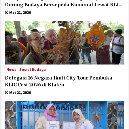
Dorong Budaya Bersepeda Komunal Lewat KLIC
Fest 2026
Mei 21, 2026
News
Sosial Budaya
Delegasi 16 Negara Ikuti City Tour Pembuka
KLIC Fest 2026 di Klaten
Mei 21, 2026