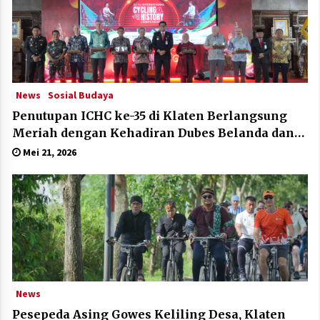
News
Sosial Budaya
Penutupan ICHC ke-35 di Klaten Berlangsung
Meriah dengan Kehadiran Dubes Belanda dan
Jerman
Mei 21, 2026
News
Pesepeda Asing Gowes Keliling Desa, Klaten