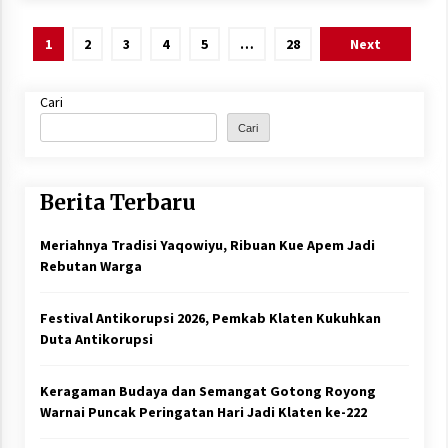
Paginasi
1
2
3
4
5
…
28
Next
pos
Cari
Cari
Berita Terbaru
Meriahnya Tradisi Yaqowiyu, Ribuan Kue Apem Jadi
Rebutan Warga
Festival Antikorupsi 2026, Pemkab Klaten Kukuhkan
Duta Antikorupsi
Keragaman Budaya dan Semangat Gotong Royong
Warnai Puncak Peringatan Hari Jadi Klaten ke-222