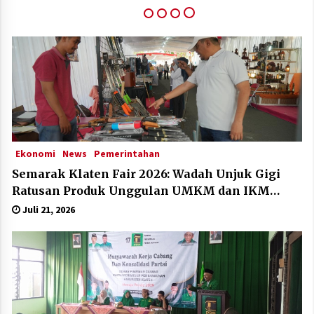
Klaten Dinobatkan Kabupten Sangat Inovatif Di
IGA Award 2025
Desember 11, 2025
Ekonomi
News
Pemerintahan
Semarak Klaten Fair 2026: Wadah Unjuk Gigi
Ratusan Produk Unggulan UMKM dan IKM
Lokal
Juli 21, 2026