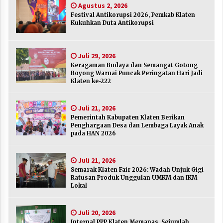
Agustus 2, 2026
Agustus 2, 2026
Festival Antikorupsi 2026, Pemkab Klaten
Kukuhkan Duta Antikorupsi
Keragaman Budaya dan Semangat Gotong
Royong Warnai Puncak Peringatan Hari Jadi
Klaten ke-222
Juli 29, 2026
Juli 29, 2026
Keragaman Budaya dan Semangat Gotong
Royong Warnai Puncak Peringatan Hari Jadi
Pemerintah Kabupaten Klaten Berikan
Klaten ke-222
Penghargaan Desa dan Lembaga Layak Anak
pada HAN 2026
Juli 21, 2026
Juli 21, 2026
Pemerintah Kabupaten Klaten Berikan
Semarak Klaten Fair 2026: Wadah Unjuk Gigi
Penghargaan Desa dan Lembaga Layak Anak
Ratusan Produk Unggulan UMKM dan IKM
pada HAN 2026
Lokal
Juli 21, 2026
Juli 21, 2026
Semarak Klaten Fair 2026: Wadah Unjuk Gigi
Internal PPP Klaten Memanas, Sejumlah Ketua
Ratusan Produk Unggulan UMKM dan IKM
PAC Nyatakan Mundur Massal
Lokal
Juli 20, 2026
Juli 20, 2026
Merayakan Sekolah sebagai Rumah Kedua
Internal PPP Klaten Memanas, Sejumlah