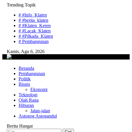
Skip
Trending Topik
to
# #Info_Klaten
content
# #berita_klaten
# #Klaten_Keren
# #Lacak_Klaten
# #Pilkada_Klaten
# Pembangunan
Kamis, Agu 6, 2026
lacaknews.com
Beranda
Lacak Gaya Baru
Pembangunan
Politik
Bisnis
Ekonomi
Teknologi
Olah Raga
Hiburan
Jalan-jalan
Astogog Astogandul
Berita Hangat
Cari