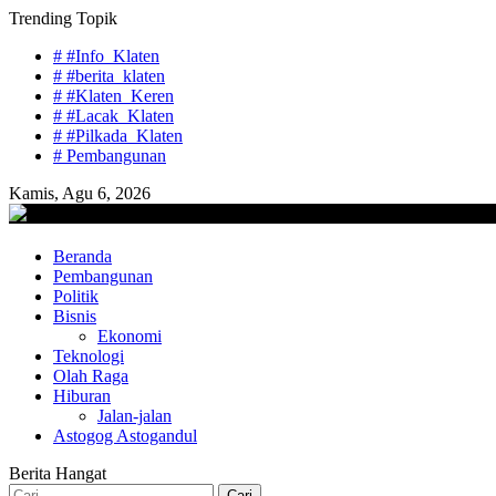
Skip
Trending Topik
to
# #Info_Klaten
content
# #berita_klaten
# #Klaten_Keren
# #Lacak_Klaten
# #Pilkada_Klaten
# Pembangunan
Kamis, Agu 6, 2026
lacaknews.com
Beranda
Lacak Gaya Baru
Pembangunan
Politik
Bisnis
Ekonomi
Teknologi
Olah Raga
Hiburan
Jalan-jalan
Astogog Astogandul
Berita Hangat
Cari