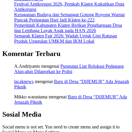
Festival Antikorupsi 2026, Pemkab Klaten Kukuhkan Duta
Antikorupsi
Keragaman Budaya dan Semangat Gotong Royong Warnai
Puncak Peringatan Hari Jadi Klaten ke-222
Pemerintah Kabupaten Klaten Berikan Penghargaan Desa
dan Lembaga Layak Anak pada HAN 2026
Semarak Klaten Fair 2026: Wadah Unjuk Gigi Ratusan
Produk Unggulan UMKM dan IKM Lokal
Komentar Terbaru
A.Andriyanto
mengenai
Pungutan Liar Relokasi Pedagang
Alun-alun Dilaporkan ke Polisi
lacaknews
mengenai
Baru di Desa “DIJEMUR” Ada Jenazah
Piknik
Mikko warastama
mengenai
Baru di Desa “DIJEMUR” Ada
Jenazah Piknik
Sosial Media
Social menu is not set. You need to create menu and assign it to