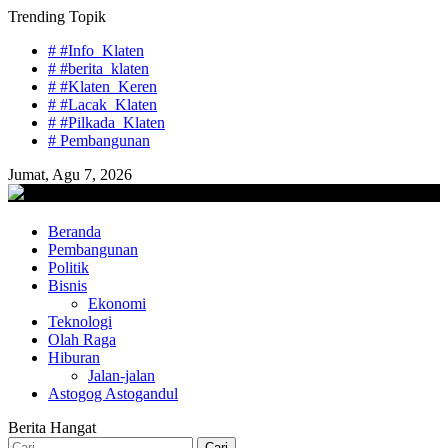
Skip
Trending Topik
to
# #Info_Klaten
content
# #berita_klaten
# #Klaten_Keren
# #Lacak_Klaten
# #Pilkada_Klaten
# Pembangunan
Jumat, Agu 7, 2026
lacaknews.com
Beranda
Lacak Gaya Baru
Pembangunan
Politik
Bisnis
Ekonomi
Teknologi
Olah Raga
Hiburan
Jalan-jalan
Astogog Astogandul
Berita Hangat
Cari