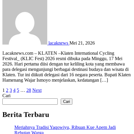
lacaknews
Mei 21, 2026
Lacaknews.com – KLATEN –Klaten International Cycling
Festival_ (KLIC Fest) 2026 resmi dibuka pada Minggu, 17 Mei
2026. Hari pertama diisi dengan tur keliling kota yang membawa
para delegasi mengunjungi berbagai destinasi budaya dan wisata di
Klaten. Tur ini diikuti delegasi dari 16 negara peserta. Bupati Klaten
Hamenang Wajar Ismoyo menjelaskan, kedatangan […]
Paginasi
1
2
3
4
5
…
28
Next
Cari
pos
Cari
Berita Terbaru
Meriahnya Tradisi Yaqowiyu, Ribuan Kue Apem Jadi
Rebutan Warga