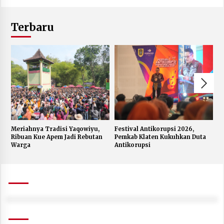
Terbaru
Meriahnya Tradisi Yaqowiyu,
Festival Antikorupsi 2026,
K
Ribuan Kue Apem Jadi Rebutan
Pemkab Klaten Kukuhkan Duta
S
Warga
Antikorupsi
W
J