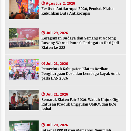
Agustus 2, 2026
Agustus 2, 2026
Festival Antikorupsi 2026, Pemkab Klaten
Kukuhkan Duta Antikorupsi
Keragaman Budaya dan Semangat Gotong
Royong Warnai Puncak Peringatan Hari Jadi
Klaten ke-222
Juli 29, 2026
Juli 29, 2026
Keragaman Budaya dan Semangat Gotong
Royong Warnai Puncak Peringatan Hari Jadi
Pemerintah Kabupaten Klaten Berikan
Klaten ke-222
Penghargaan Desa dan Lembaga Layak Anak
pada HAN 2026
Juli 21, 2026
Juli 21, 2026
Pemerintah Kabupaten Klaten Berikan
Semarak Klaten Fair 2026: Wadah Unjuk Gigi
Penghargaan Desa dan Lembaga Layak Anak
Ratusan Produk Unggulan UMKM dan IKM
pada HAN 2026
Lokal
Juli 21, 2026
Juli 21, 2026
Semarak Klaten Fair 2026: Wadah Unjuk Gigi
Internal PPP Klaten Memanas, Sejumlah Ketua
Ratusan Produk Unggulan UMKM dan IKM
PAC Nyatakan Mundur Massal
Lokal
Juli 20, 2026
Juli 20, 2026
Merayakan Sekolah sebagai Rumah Kedua
Internal PPP Klaten Memanas, Sejumlah