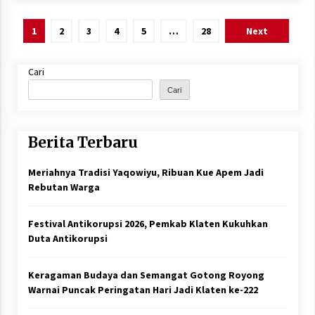
Paginasi
1
2
3
4
5
…
28
Next
pos
Cari
Cari
Berita Terbaru
Meriahnya Tradisi Yaqowiyu, Ribuan Kue Apem Jadi
Rebutan Warga
Festival Antikorupsi 2026, Pemkab Klaten Kukuhkan
Duta Antikorupsi
Keragaman Budaya dan Semangat Gotong Royong
Warnai Puncak Peringatan Hari Jadi Klaten ke-222