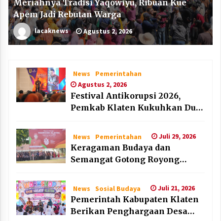
Meriahnya Tradisi Yaqowiyu, Ribuan Kue
Apem Jadi Rebutan Warga
lacaknews
Agustus 2, 2026
News
Pemerintahan
Agustus 2, 2026
Festival Antikorupsi 2026,
Pemkab Klaten Kukuhkan Duta
Antikorupsi
Juli 29, 2026
News
Pemerintahan
Keragaman Budaya dan
Semangat Gotong Royong
Warnai Puncak Peringatan Hari
Jadi Klaten ke-222
Juli 21, 2026
News
Sosial Budaya
Pemerintah Kabupaten Klaten
Berikan Penghargaan Desa