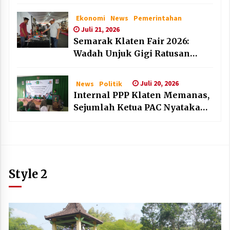
dan Lembaga Layak Anak pada
HAN 2026
Ekonomi
News
Pemerintahan
Juli 21, 2026
Semarak Klaten Fair 2026:
Wadah Unjuk Gigi Ratusan
Produk Unggulan UMKM dan
IKM Lokal
Juli 20, 2026
News
Politik
Internal PPP Klaten Memanas,
Sejumlah Ketua PAC Nyatakan
Mundur Massal
Style 2