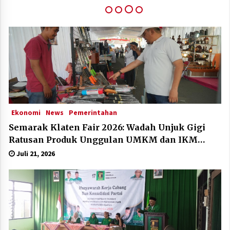
Klaten Dinobatkan Kabupten Sangat Inovatif Di
IGA Award 2025
Desember 11, 2025
Ekonomi
News
Pemerintahan
Semarak Klaten Fair 2026: Wadah Unjuk Gigi
Ratusan Produk Unggulan UMKM dan IKM
Lokal
Juli 21, 2026