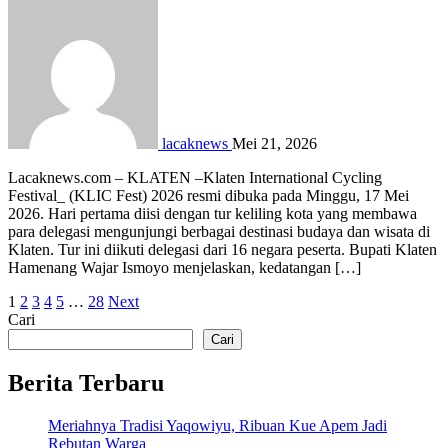
lacaknews
Mei 21, 2026
Lacaknews.com – KLATEN –Klaten International Cycling
Festival_ (KLIC Fest) 2026 resmi dibuka pada Minggu, 17 Mei
2026. Hari pertama diisi dengan tur keliling kota yang membawa
para delegasi mengunjungi berbagai destinasi budaya dan wisata di
Klaten. Tur ini diikuti delegasi dari 16 negara peserta. Bupati Klaten
Hamenang Wajar Ismoyo menjelaskan, kedatangan […]
Paginasi
1
2
3
4
5
…
28
Next
Cari
pos
Cari
Berita Terbaru
Meriahnya Tradisi Yaqowiyu, Ribuan Kue Apem Jadi
Rebutan Warga