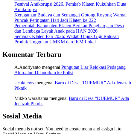
Festival Antikorupsi 2026, Pemkab Klaten Kukuhkan Duta
Antikorupsi
Keragaman Budaya dan Semangat Gotong Royong Warnai
Puncak Peringatan Hari Jadi Klaten ke-222
Pemerintah Kabupaten Klaten Berikan Penghargaan Desa
dan Lembaga Layak Anak pada HAN 2026
Semarak Klaten Fair 2026: Wadah Unjuk Gigi Ratusan
Produk Unggulan UMKM dan IKM Lokal
Komentar Terbaru
A.Andriyanto
mengenai
Pungutan Liar Relokasi Pedagang
Alun-alun Dilaporkan ke Polisi
lacaknews
mengenai
Baru di Desa “DIJEMUR” Ada Jenazah
Piknik
Mikko warastama
mengenai
Baru di Desa “DIJEMUR” Ada
Jenazah Piknik
Sosial Media
Social menu is not set. You need to create menu and assign it to