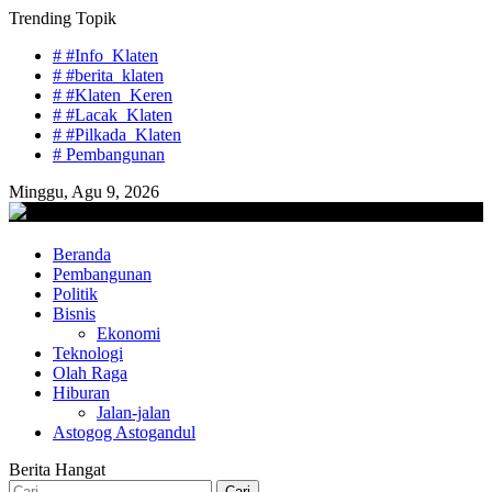
Skip
Trending Topik
to
# #Info_Klaten
content
# #berita_klaten
# #Klaten_Keren
# #Lacak_Klaten
# #Pilkada_Klaten
# Pembangunan
Minggu, Agu 9, 2026
lacaknews.com
Beranda
Lacak Gaya Baru
Pembangunan
Politik
Bisnis
Ekonomi
Teknologi
Olah Raga
Hiburan
Jalan-jalan
Astogog Astogandul
Berita Hangat
Cari