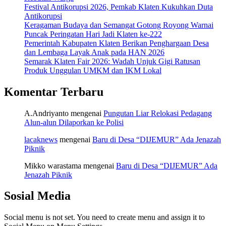
Festival Antikorupsi 2026, Pemkab Klaten Kukuhkan Duta
Antikorupsi
Keragaman Budaya dan Semangat Gotong Royong Warnai
Puncak Peringatan Hari Jadi Klaten ke-222
Pemerintah Kabupaten Klaten Berikan Penghargaan Desa
dan Lembaga Layak Anak pada HAN 2026
Semarak Klaten Fair 2026: Wadah Unjuk Gigi Ratusan
Produk Unggulan UMKM dan IKM Lokal
Komentar Terbaru
A.Andriyanto
mengenai
Pungutan Liar Relokasi Pedagang
Alun-alun Dilaporkan ke Polisi
lacaknews
mengenai
Baru di Desa “DIJEMUR” Ada Jenazah
Piknik
Mikko warastama
mengenai
Baru di Desa “DIJEMUR” Ada
Jenazah Piknik
Sosial Media
Social menu is not set. You need to create menu and assign it to