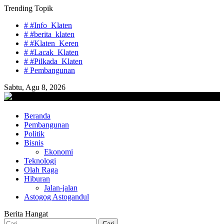
Skip
Trending Topik
to
# #Info_Klaten
content
# #berita_klaten
# #Klaten_Keren
# #Lacak_Klaten
# #Pilkada_Klaten
# Pembangunan
Sabtu, Agu 8, 2026
lacaknews.com
Beranda
Lacak Gaya Baru
Pembangunan
Politik
Bisnis
Ekonomi
Teknologi
Olah Raga
Hiburan
Jalan-jalan
Astogog Astogandul
Berita Hangat
Cari