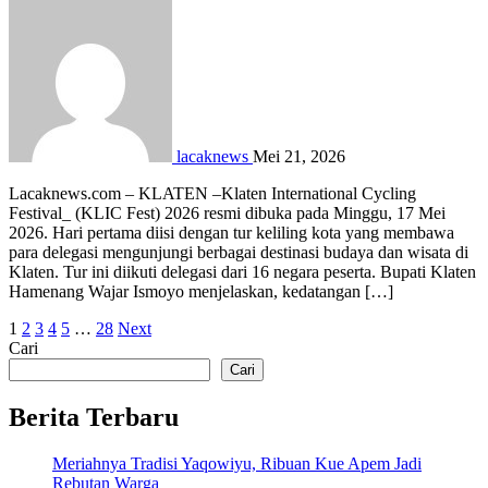
lacaknews
Mei 21, 2026
Lacaknews.com – KLATEN –Klaten International Cycling
Festival_ (KLIC Fest) 2026 resmi dibuka pada Minggu, 17 Mei
2026. Hari pertama diisi dengan tur keliling kota yang membawa
para delegasi mengunjungi berbagai destinasi budaya dan wisata di
Klaten. Tur ini diikuti delegasi dari 16 negara peserta. Bupati Klaten
Hamenang Wajar Ismoyo menjelaskan, kedatangan […]
Paginasi
1
2
3
4
5
…
28
Next
Cari
pos
Cari
Berita Terbaru
Meriahnya Tradisi Yaqowiyu, Ribuan Kue Apem Jadi
Rebutan Warga