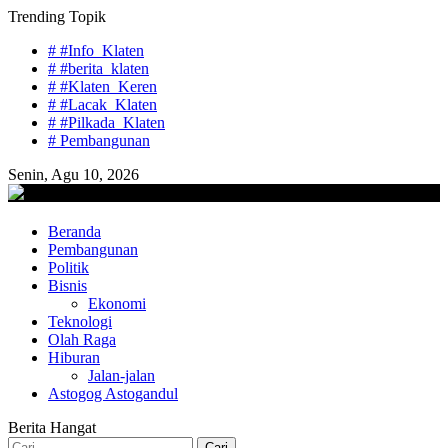
Skip
Trending Topik
to
# #Info_Klaten
content
# #berita_klaten
# #Klaten_Keren
# #Lacak_Klaten
# #Pilkada_Klaten
# Pembangunan
Senin, Agu 10, 2026
lacaknews.com
Beranda
Lacak Gaya Baru
Pembangunan
Politik
Bisnis
Ekonomi
Teknologi
Olah Raga
Hiburan
Jalan-jalan
Astogog Astogandul
Berita Hangat
Cari