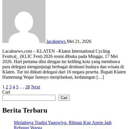
lacaknews
Mei 21, 2026
Lacaknews.com – KLATEN –Klaten International Cycling
Festival_ (KLIC Fest) 2026 resmi dibuka pada Minggu, 17 Mei
2026. Hari pertama diisi dengan tur keliling kota yang membawa
para delegasi mengunjungi berbagai destinasi budaya dan wisata di
Klaten. Tur ini diikuti delegasi dari 16 negara peserta. Bupati Klaten
Hamenang Wajar Ismoyo menjelaskan, kedatangan […]
Paginasi
1
2
3
4
5
…
28
Next
Cari
pos
Cari
Berita Terbaru
Meriahnya Tradisi Yaqowiyu, Ribuan Kue Apem Jadi
Rebutan Warga