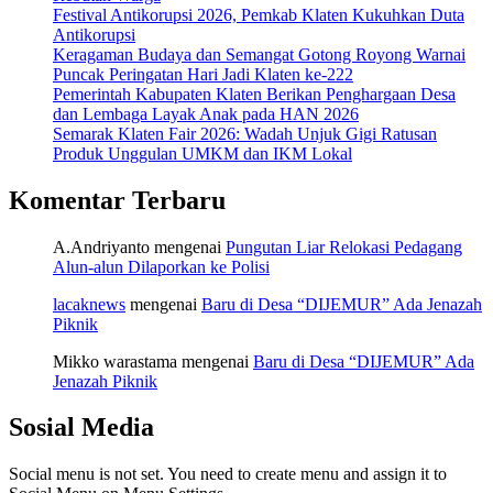
Festival Antikorupsi 2026, Pemkab Klaten Kukuhkan Duta
Antikorupsi
Keragaman Budaya dan Semangat Gotong Royong Warnai
Puncak Peringatan Hari Jadi Klaten ke-222
Pemerintah Kabupaten Klaten Berikan Penghargaan Desa
dan Lembaga Layak Anak pada HAN 2026
Semarak Klaten Fair 2026: Wadah Unjuk Gigi Ratusan
Produk Unggulan UMKM dan IKM Lokal
Komentar Terbaru
A.Andriyanto
mengenai
Pungutan Liar Relokasi Pedagang
Alun-alun Dilaporkan ke Polisi
lacaknews
mengenai
Baru di Desa “DIJEMUR” Ada Jenazah
Piknik
Mikko warastama
mengenai
Baru di Desa “DIJEMUR” Ada
Jenazah Piknik
Sosial Media
Social menu is not set. You need to create menu and assign it to